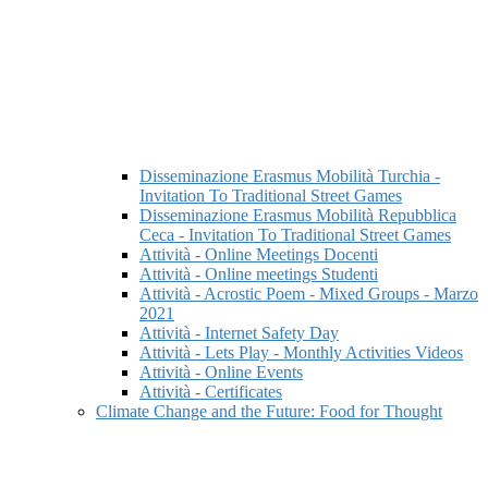
Disseminazione Erasmus Mobilità Turchia -
Invitation To Traditional Street Games
Disseminazione Erasmus Mobilità Repubblica
Ceca - Invitation To Traditional Street Games
Attività - Online Meetings Docenti
Attività - Online meetings Studenti
Attività - Acrostic Poem - Mixed Groups - Marzo
2021
Attività - Internet Safety Day
Attività - Lets Play - Monthly Activities Videos
Attività - Online Events
Attività - Certificates
Climate Change and the Future: Food for Thought