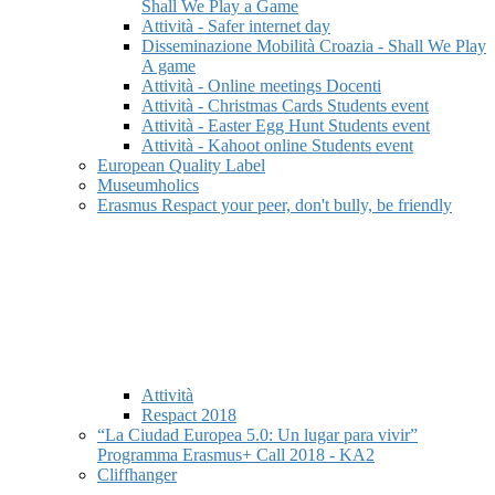
Shall We Play a Game
Attività - Safer internet day
Disseminazione Mobilità Croazia - Shall We Play
A game
Attività - Online meetings Docenti
Attività - Christmas Cards Students event
Attività - Easter Egg Hunt Students event
Attività - Kahoot online Students event
European Quality Label
Museumholics
Erasmus Respact your peer, don't bully, be friendly
Attività
Respact 2018
“La Ciudad Europea 5.0: Un lugar para vivir”
Programma Erasmus+ Call 2018 - KA2
Cliffhanger