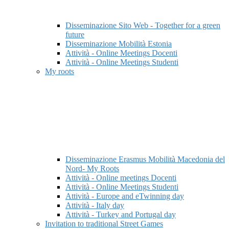
Disseminazione Sito Web - Together for a green
future
Disseminazione Mobilità Estonia
Attività - Online Meetings Docenti
Attività - Online Meetings Studenti
My roots
Disseminazione Erasmus Mobilità Macedonia del
Nord- My Roots
Attività - Online meetings Docenti
Attività - Online Meetings Studenti
Attività - Europe and eTwinning day
Attività - Italy day
Attività - Turkey and Portugal day
Invitation to traditional Street Games