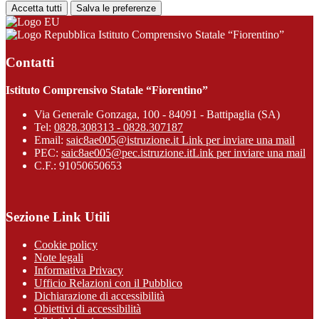
Accetta tutti
Salva le preferenze
Istituto Comprensivo Statale “Fiorentino”
Contatti
Istituto Comprensivo Statale “Fiorentino”
Via Generale Gonzaga, 100 - 84091 - Battipaglia (SA)
Tel:
0828.308313 - 0828.307187
Email:
saic8ae005@istruzione.it
Link per inviare una mail
PEC:
saic8ae005@pec.istruzione.it
Link per inviare una mail
C.F.: 91050650653
Sezione Link Utili
Cookie policy
Note legali
Informativa Privacy
Ufficio Relazioni con il Pubblico
Dichiarazione di accessibilità
Obiettivi di accessibilità