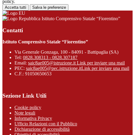
policy.
Accetta tutti
Salva le preferenze
Istituto Comprensivo Statale “Fiorentino”
Contatti
Istituto Comprensivo Statale “Fiorentino”
Via Generale Gonzaga, 100 - 84091 - Battipaglia (SA)
Tel:
0828.308313 - 0828.307187
Email:
saic8ae005@istruzione.it
Link per inviare una mail
PEC:
saic8ae005@pec.istruzione.it
Link per inviare una mail
C.F.: 91050650653
Sezione Link Utili
Cookie policy
Note legali
Informativa Privacy
Ufficio Relazioni con il Pubblico
Dichiarazione di accessibilità
Obiettivi di accessibilità