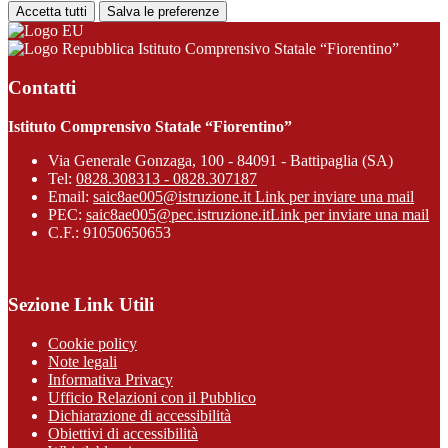
Accetta tutti
Salva le preferenze
Istituto Comprensivo Statale “Fiorentino”
Contatti
Istituto Comprensivo Statale “Fiorentino”
Via Generale Gonzaga, 100 - 84091 - Battipaglia (SA)
Tel:
0828.308313 - 0828.307187
Email:
saic8ae005@istruzione.it
Link per inviare una mail
PEC:
saic8ae005@pec.istruzione.it
Link per inviare una mail
C.F.: 91050650653
Sezione Link Utili
Cookie policy
Note legali
Informativa Privacy
Ufficio Relazioni con il Pubblico
Dichiarazione di accessibilità
Obiettivi di accessibilità