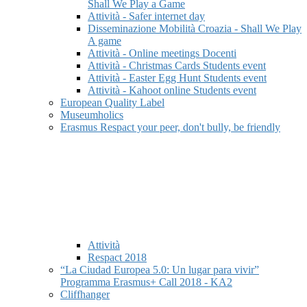
Shall We Play a Game
Attività - Safer internet day
Disseminazione Mobilità Croazia - Shall We Play
A game
Attività - Online meetings Docenti
Attività - Christmas Cards Students event
Attività - Easter Egg Hunt Students event
Attività - Kahoot online Students event
European Quality Label
Museumholics
Erasmus Respact your peer, don't bully, be friendly
Attività
Respact 2018
“La Ciudad Europea 5.0: Un lugar para vivir”
Programma Erasmus+ Call 2018 - KA2
Cliffhanger