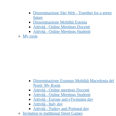
Disseminazione Sito Web - Together for a green
future
Disseminazione Mobilità Estonia
Attività - Online Meetings Docenti
Attività - Online Meetings Studenti
My roots
Disseminazione Erasmus Mobilità Macedonia del
Nord- My Roots
Attività - Online meetings Docenti
Attività - Online Meetings Studenti
Attività - Europe and eTwinning day
Attività - Italy day
Attività - Turkey and Portugal day
Invitation to traditional Street Games