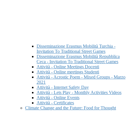
Disseminazione Erasmus Mobilità Turchia -
Invitation To Traditional Street Games
Disseminazione Erasmus Mobilità Repubblica
Ceca - Invitation To Traditional Street Games
Attività - Online Meetings Docenti
Attività - Online meetings Studenti
Attività - Acrostic Poem - Mixed Groups - Marzo
2021
Attività - Internet Safety Day
Attività - Lets Play - Monthly Activities Videos
Attività - Online Events
Attività - Certificates
Climate Change and the Future: Food for Thought