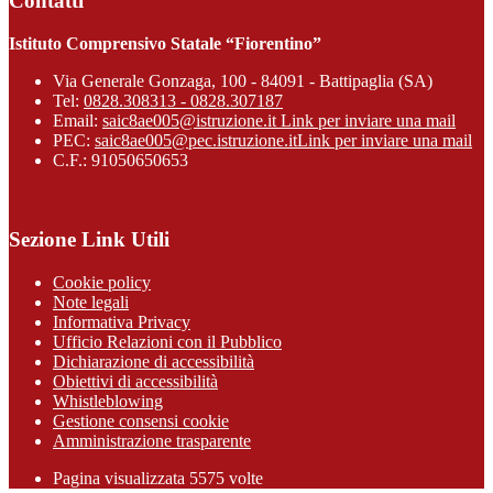
Contatti
Istituto Comprensivo Statale “Fiorentino”
Via Generale Gonzaga, 100 - 84091 - Battipaglia (SA)
Tel:
0828.308313 - 0828.307187
Email:
saic8ae005@istruzione.it
Link per inviare una mail
PEC:
saic8ae005@pec.istruzione.it
Link per inviare una mail
C.F.: 91050650653
Sezione Link Utili
Cookie policy
Note legali
Informativa Privacy
Ufficio Relazioni con il Pubblico
Dichiarazione di accessibilità
Obiettivi di accessibilità
Whistleblowing
Gestione consensi cookie
Amministrazione trasparente
Pagina visualizzata
5575
volte