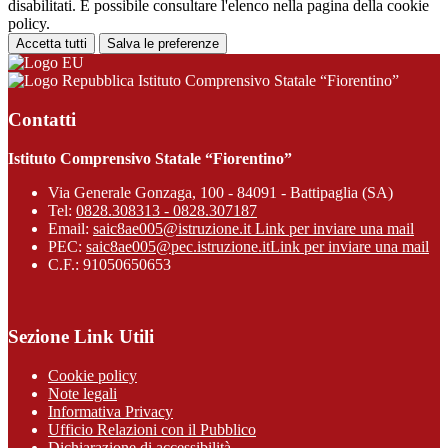
disabilitati. È possibile consultare l'elenco nella pagina della cookie
policy.
Accetta tutti
Salva le preferenze
Istituto Comprensivo Statale “Fiorentino”
Contatti
Istituto Comprensivo Statale “Fiorentino”
Via Generale Gonzaga, 100 - 84091 - Battipaglia (SA)
Tel:
0828.308313 - 0828.307187
Email:
saic8ae005@istruzione.it
Link per inviare una mail
PEC:
saic8ae005@pec.istruzione.it
Link per inviare una mail
C.F.: 91050650653
Sezione Link Utili
Cookie policy
Note legali
Informativa Privacy
Ufficio Relazioni con il Pubblico
Dichiarazione di accessibilità