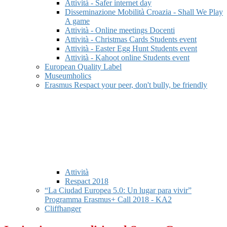
Attività - Safer internet day
Disseminazione Mobilità Croazia - Shall We Play
A game
Attività - Online meetings Docenti
Attività - Christmas Cards Students event
Attività - Easter Egg Hunt Students event
Attività - Kahoot online Students event
European Quality Label
Museumholics
Erasmus Respact your peer, don't bully, be friendly
Attività
Respact 2018
“La Ciudad Europea 5.0: Un lugar para vivir”
Programma Erasmus+ Call 2018 - KA2
Cliffhanger