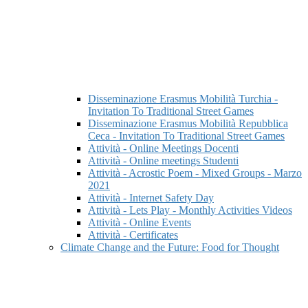
Disseminazione Erasmus Mobilità Turchia -
Invitation To Traditional Street Games
Disseminazione Erasmus Mobilità Repubblica
Ceca - Invitation To Traditional Street Games
Attività - Online Meetings Docenti
Attività - Online meetings Studenti
Attività - Acrostic Poem - Mixed Groups - Marzo
2021
Attività - Internet Safety Day
Attività - Lets Play - Monthly Activities Videos
Attività - Online Events
Attività - Certificates
Climate Change and the Future: Food for Thought