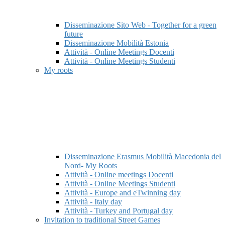
Disseminazione Sito Web - Together for a green
future
Disseminazione Mobilità Estonia
Attività - Online Meetings Docenti
Attività - Online Meetings Studenti
My roots
Disseminazione Erasmus Mobilità Macedonia del
Nord- My Roots
Attività - Online meetings Docenti
Attività - Online Meetings Studenti
Attività - Europe and eTwinning day
Attività - Italy day
Attività - Turkey and Portugal day
Invitation to traditional Street Games