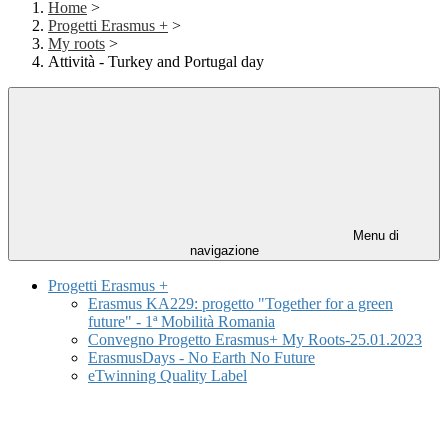
Home
>
Progetti Erasmus +
>
My roots
>
Attività - Turkey and Portugal day
Menu di
navigazione
Progetti Erasmus +
Erasmus KA229: progetto "Together for a green
future" - 1ª Mobilità Romania
Convegno Progetto Erasmus+ My Roots-25.01.2023
ErasmusDays - No Earth No Future
eTwinning Quality Label