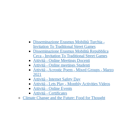
Disseminazione Erasmus Mobilità Turchia -
Invitation To Traditional Street Games
Disseminazione Erasmus Mobilità Repubblica
Ceca - Invitation To Traditional Street Games
Attività - Online Meetings Docenti
Attività - Online meetings Studenti
Attività - Acrostic Poem - Mixed Groups - Marzo
2021
Attività - Internet Safety Day
Attività - Lets Play - Monthly Activities Videos
Attività - Online Events
Attività - Certificates
Climate Change and the Future: Food for Thought