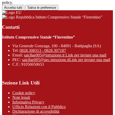
policy.
Accetta tutti
Salva le preferenze
Istituto Comprensivo Statale “Fiorentino”
Contatti
Istituto Comprensivo Statale “Fiorentino”
Via Generale Gonzaga, 100 - 84091 - Battipaglia (SA)
Tel:
0828.308313 - 0828.307187
Email:
saic8ae005@istruzione.it
Link per inviare una mail
PEC:
saic8ae005@pec.istruzione.it
Link per inviare una mail
C.F.: 91050650653
Sezione Link Utili
Cookie policy
Note legali
Informativa Privacy
Ufficio Relazioni con il Pubblico
Dichiarazione di accessibilità