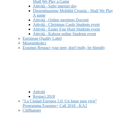
Shall We Play a Game
Attività - Safer internet day
Disseminazione Mobilità Croazia - Shall We Play
A game
Attività - Online meetings Docenti
Attività - Christmas Cards Students event
Attività - Easter Egg Hunt Students event
Attività - Kahoot online Students event
European Quality Label
Museumholics
Erasmus Respact your peer, don't bully, be friendly
Attività
Respact 2018
“La Ciudad Europea 5.0: Un lugar para vivir”
Programma Erasmus+ Call 2018 - KA2
Cliffhanger