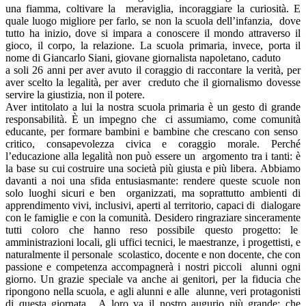
una fiamma, coltivare la meraviglia, incoraggiare la curiosità. E
quale luogo migliore per farlo, se non la scuola dell’infanzia, dove
tutto ha inizio, dove si impara a conoscere il mondo attraverso il
gioco, il corpo, la relazione. La scuola primaria, invece, porta il
nome di Giancarlo Siani, giovane giornalista napoletano, caduto
a soli 26 anni per aver avuto il coraggio di raccontare la verità, per
aver scelto la legalità, per aver creduto che il giornalismo dovesse
servire la giustizia, non il potere.
Aver intitolato a lui la nostra scuola primaria è un gesto di grande
responsabilità. È un impegno che ci assumiamo, come comunità
educante, per formare bambini e bambine che crescano con senso
critico, consapevolezza civica e coraggio morale. Perché
l’educazione alla legalità non può essere un argomento tra i tanti: è
la base su cui costruire una società più giusta e più libera. Abbiamo
davanti a noi una sfida entusiasmante: rendere queste scuole non
solo luoghi sicuri e ben organizzati, ma soprattutto ambienti di
apprendimento vivi, inclusivi, aperti al territorio, capaci di dialogare
con le famiglie e con la comunità. Desidero ringraziare sinceramente
tutti coloro che hanno reso possibile questo progetto: le
amministrazioni locali, gli uffici tecnici, le maestranze, i progettisti, e
naturalmente il personale scolastico, docente e non docente, che con
passione e competenza accompagnerà i nostri piccoli alunni ogni
giorno. Un grazie speciale va anche ai genitori, per la fiducia che
ripongono nella scuola, e agli alunni e alle alunne, veri protagonisti
di questa giornata. A loro va il nostro augurio più grande: che