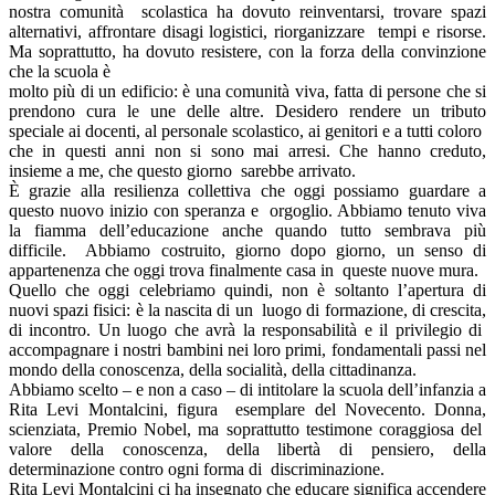
nostra comunità scolastica ha dovuto reinventarsi, trovare spazi
alternativi, affrontare disagi logistici, riorganizzare tempi e risorse.
Ma soprattutto, ha dovuto resistere, con la forza della convinzione
che la scuola è
molto più di un edificio: è una comunità viva, fatta di persone che si
prendono cura le une delle altre. Desidero rendere un tributo
speciale ai docenti, al personale scolastico, ai genitori e a tutti coloro
che in questi anni non si sono mai arresi. Che hanno creduto,
insieme a me, che questo giorno sarebbe arrivato.
È grazie alla resilienza collettiva che oggi possiamo guardare a
questo nuovo inizio con speranza e orgoglio. Abbiamo tenuto viva
la fiamma dell’educazione anche quando tutto sembrava più
difficile. Abbiamo costruito, giorno dopo giorno, un senso di
appartenenza che oggi trova finalmente casa in queste nuove mura.
Quello che oggi celebriamo quindi, non è soltanto l’apertura di
nuovi spazi fisici: è la nascita di un luogo di formazione, di crescita,
di incontro. Un luogo che avrà la responsabilità e il privilegio di
accompagnare i nostri bambini nei loro primi, fondamentali passi nel
mondo della conoscenza, della socialità, della cittadinanza.
Abbiamo scelto – e non a caso – di intitolare la scuola dell’infanzia a
Rita Levi Montalcini, figura esemplare del Novecento. Donna,
scienziata, Premio Nobel, ma soprattutto testimone coraggiosa del
valore della conoscenza, della libertà di pensiero, della
determinazione contro ogni forma di discriminazione.
Rita Levi Montalcini ci ha insegnato che educare significa accendere