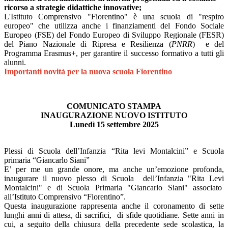
ricorso a strategie didattiche innovative;
L'Istituto Comprensivo "Fiorentino" è una scuola di "respiro
europeo" che utilizza anche i finanziamenti del Fondo Sociale
Europeo (FSE) del Fondo Europeo di Sviluppo Regionale (FESR)
del Piano Nazionale di Ripresa e Resilienza (
PNRR
) e del
Programma Erasmus+, per garantire il successo formativo a tutti gli
alunni.
Importanti novità per la nuova scuola Fiorentino
COMUNICATO STAMPA
INAUGURAZIONE NUOVO ISTITUTO
Lunedì 15 settembre 2025
Plessi di Scuola dell’Infanzia “Rita levi Montalcini” e Scuola
primaria “Giancarlo Siani”
E’ per me un grande onore, ma anche un’emozione profonda,
inaugurare il nuovo plesso di Scuola dell’Infanzia "Rita Levi
Montalcini" e di Scuola Primaria "Giancarlo Siani" associato
all’Istituto Comprensivo “Fiorentino”.
Questa inaugurazione rappresenta anche il coronamento di sette
lunghi anni di attesa, di sacrifici, di sfide quotidiane. Sette anni in
cui, a seguito della chiusura della precedente sede scolastica, la