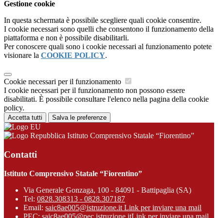
Gestione cookie
In questa schermata è possibile scegliere quali cookie consentire.
I cookie necessari sono quelli che consentono il funzionamento della
piattaforma e non è possibile disabilitarli.
Per conoscere quali sono i cookie necessari al funzionamento potete
visionare la
COOKIE POLICY
.
Cookie necessari per il funzionamento
I cookie necessari per il funzionamento non possono essere
disabilitati. È possibile consultare l'elenco nella pagina della cookie
policy.
Accetta tutti
Salva le preferenze
Istituto Comprensivo Statale “Fiorentino”
Contatti
Istituto Comprensivo Statale “Fiorentino”
Via Generale Gonzaga, 100 - 84091 - Battipaglia (SA)
Tel:
0828.308313 - 0828.307187
Email:
saic8ae005@istruzione.it
Link per inviare una mail
PEC:
saic8ae005@pec.istruzione.it
Link per inviare una mail