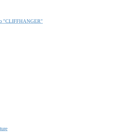
getto "CLIFFHANGER"
ture