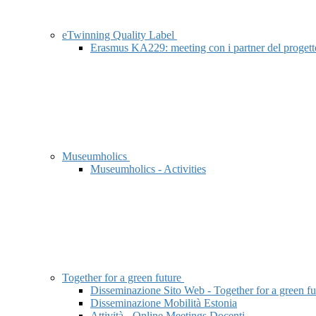
eTwinning Quality Label
Erasmus KA229: meeting con i partner del pro
Museumholics
Museumholics - Activities
Together for a green future
Disseminazione Sito Web - Together for a green fu
Disseminazione Mobilità Estonia
Attività - Online Meetings Docenti