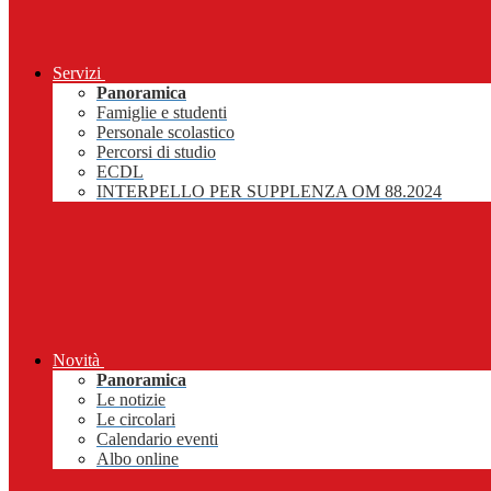
Servizi
Panoramica
Famiglie e studenti
Personale scolastico
Percorsi di studio
ECDL
INTERPELLO PER SUPPLENZA OM 88.2024
Novità
Panoramica
Le notizie
Le circolari
Calendario eventi
Albo online