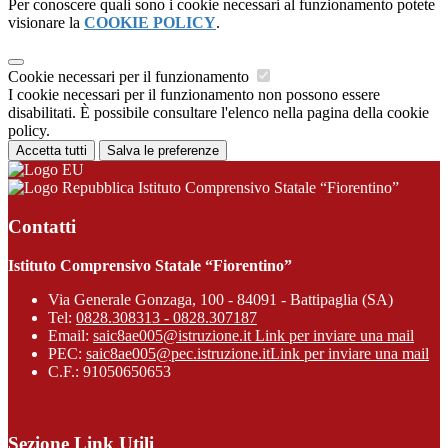
Per conoscere quali sono i cookie necessari al funzionamento potete
visionare la
COOKIE POLICY
.
Cookie necessari per il funzionamento
I cookie necessari per il funzionamento non possono essere
disabilitati. È possibile consultare l'elenco nella pagina della cookie
policy.
Accetta tutti
Salva le preferenze
Istituto Comprensivo Statale “Fiorentino”
Contatti
Istituto Comprensivo Statale “Fiorentino”
Via Generale Gonzaga, 100 - 84091 - Battipaglia (SA)
Tel:
0828.308313 - 0828.307187
Email:
saic8ae005@istruzione.it
Link per inviare una mail
PEC:
saic8ae005@pec.istruzione.it
Link per inviare una mail
C.F.: 91050650653
Sezione Link Utili