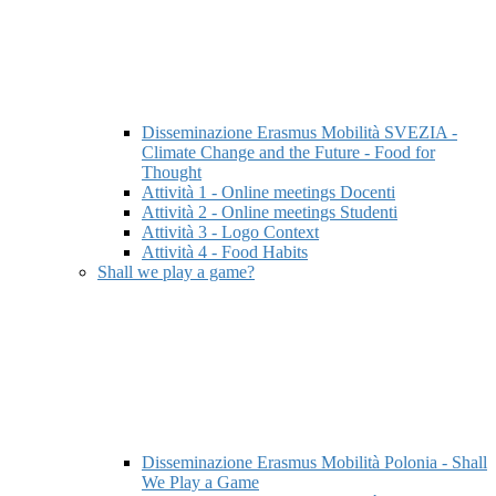
Disseminazione Erasmus Mobilità SVEZIA -
Climate Change and the Future - Food for
Thought
Attività 1 - Online meetings Docenti
Attività 2 - Online meetings Studenti
Attività 3 - Logo Context
Attività 4 - Food Habits
Shall we play a game?
Disseminazione Erasmus Mobilità Polonia - Shall
We Play a Game