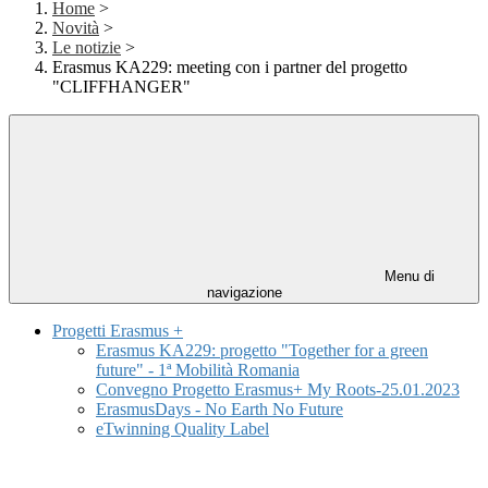
Home
>
Novità
>
Le notizie
>
Erasmus KA229: meeting con i partner del progetto
"CLIFFHANGER"
Menu di
navigazione
Progetti Erasmus +
Erasmus KA229: progetto "Together for a green
future" - 1ª Mobilità Romania
Convegno Progetto Erasmus+ My Roots-25.01.2023
ErasmusDays - No Earth No Future
eTwinning Quality Label