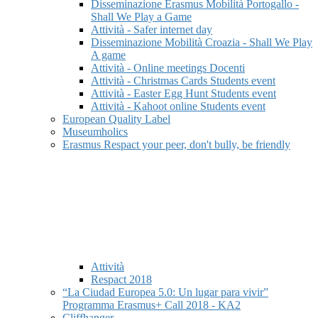
Disseminazione Erasmus Mobilità Portogallo -
Shall We Play a Game
Attività - Safer internet day
Disseminazione Mobilità Croazia - Shall We Play
A game
Attività - Online meetings Docenti
Attività - Christmas Cards Students event
Attività - Easter Egg Hunt Students event
Attività - Kahoot online Students event
European Quality Label
Museumholics
Erasmus Respact your peer, don't bully, be friendly
Attività
Respact 2018
“La Ciudad Europea 5.0: Un lugar para vivir”
Programma Erasmus+ Call 2018 - KA2
Cliffhanger