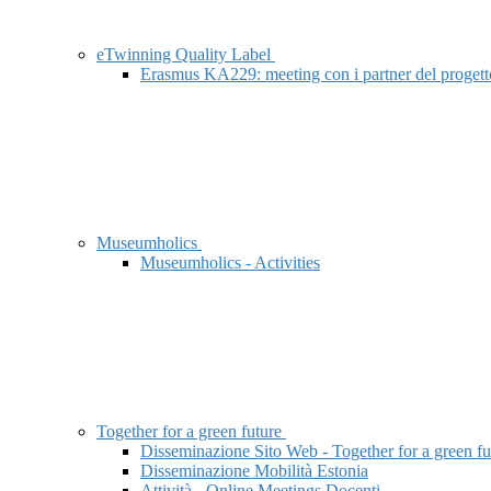
eTwinning Quality Label
Erasmus KA229: meeting con i partner del pro
Museumholics
Museumholics - Activities
Together for a green future
Disseminazione Sito Web - Together for a green fu
Disseminazione Mobilità Estonia
Attività - Online Meetings Docenti