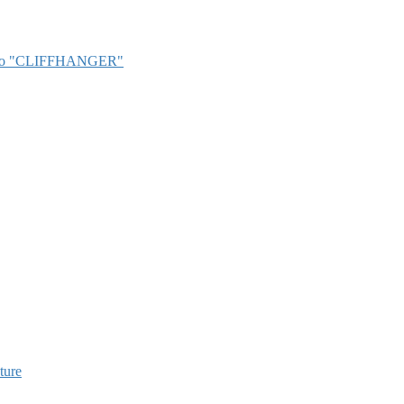
getto "CLIFFHANGER"
ture