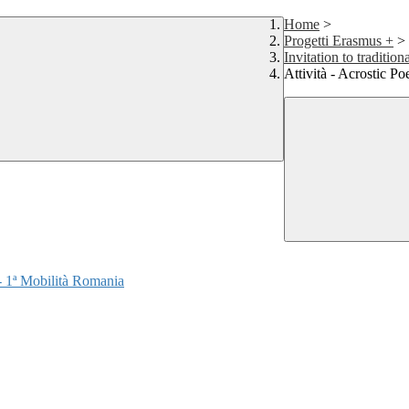
Home
>
Progetti Erasmus +
>
Invitation to traditio
Attività - Acrostic 
- 1ª Mobilità Romania