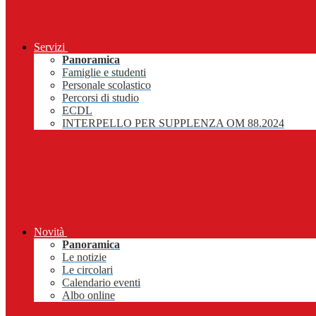
Servizi
Panoramica
Famiglie e studenti
Personale scolastico
Percorsi di studio
ECDL
INTERPELLO PER SUPPLENZA OM 88.2024
Novità
Panoramica
Le notizie
Le circolari
Calendario eventi
Albo online