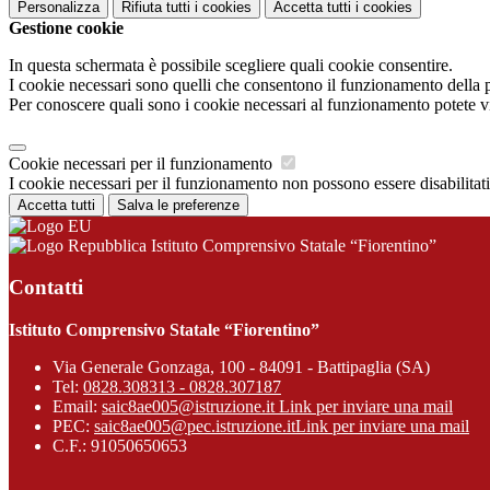
Personalizza
Rifiuta tutti
i cookies
Accetta tutti
i cookies
Gestione cookie
In questa schermata è possibile scegliere quali cookie consentire.
I cookie necessari sono quelli che consentono il funzionamento della pi
Per conoscere quali sono i cookie necessari al funzionamento potete v
Cookie necessari per il funzionamento
I cookie necessari per il funzionamento non possono essere disabilitati.
Accetta tutti
Salva le preferenze
Istituto Comprensivo Statale “Fiorentino”
Contatti
Istituto Comprensivo Statale “Fiorentino”
Via Generale Gonzaga, 100 - 84091 - Battipaglia (SA)
Tel:
0828.308313 - 0828.307187
Email:
saic8ae005@istruzione.it
Link per inviare una mail
PEC:
saic8ae005@pec.istruzione.it
Link per inviare una mail
C.F.: 91050650653