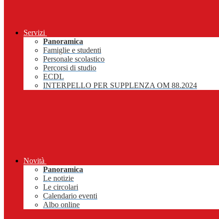
Servizi
Panoramica
Famiglie e studenti
Personale scolastico
Percorsi di studio
ECDL
INTERPELLO PER SUPPLENZA OM 88.2024
Novità
Panoramica
Le notizie
Le circolari
Calendario eventi
Albo online