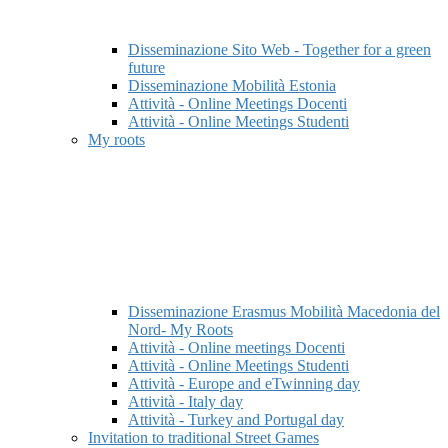
Disseminazione Sito Web - Together for a green
future
Disseminazione Mobilità Estonia
Attività - Online Meetings Docenti
Attività - Online Meetings Studenti
My roots
Disseminazione Erasmus Mobilità Macedonia del
Nord- My Roots
Attività - Online meetings Docenti
Attività - Online Meetings Studenti
Attività - Europe and eTwinning day
Attività - Italy day
Attività - Turkey and Portugal day
Invitation to traditional Street Games