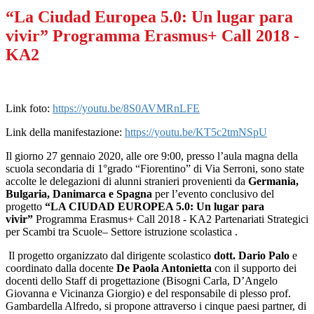
“La Ciudad Europea 5.0: Un lugar para
vivir” Programma Erasmus+ Call 2018 -
KA2
Link foto:
https://youtu.be/8S0AVMRnLFE
Link della manifestazione:
https://youtu.be/KT5c2tmNSpU
Il giorno 27 gennaio 2020, alle ore 9:00, presso l’aula magna della
scuola secondaria di 1°grado “Fiorentino” di Via Serroni, sono state
accolte le delegazioni di alunni stranieri provenienti da
Germania,
Bulgaria, Danimarca e Spagna
per l’evento conclusivo del
progetto
“LA CIUDAD EUROPEA 5.0: Un lugar para
vivir”
Programma Erasmus+ Call 2018 - KA2 Partenariati Strategici
per Scambi tra Scuole– Settore istruzione scolastica .
Il progetto organizzato dal dirigente scolastico
dott. Dario Palo
e
coordinato dalla docente
De Paola Antonietta
con il supporto dei
docenti dello Staff di progettazione (Bisogni Carla, D’Angelo
Giovanna e Vicinanza Giorgio) e del responsabile di plesso prof.
Gambardella Alfredo, si propone attraverso i cinque paesi partner, di