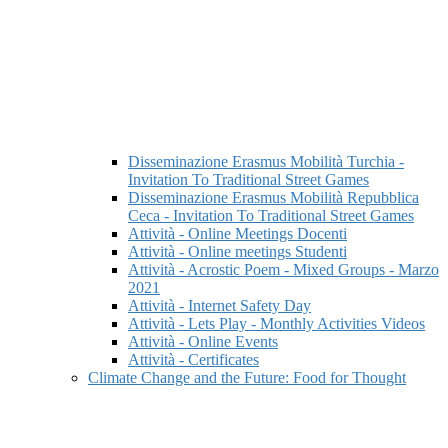
Disseminazione Erasmus Mobilità Turchia -
Invitation To Traditional Street Games
Disseminazione Erasmus Mobilità Repubblica
Ceca - Invitation To Traditional Street Games
Attività - Online Meetings Docenti
Attività - Online meetings Studenti
Attività - Acrostic Poem - Mixed Groups - Marzo
2021
Attività - Internet Safety Day
Attività - Lets Play - Monthly Activities Videos
Attività - Online Events
Attività - Certificates
Climate Change and the Future: Food for Thought