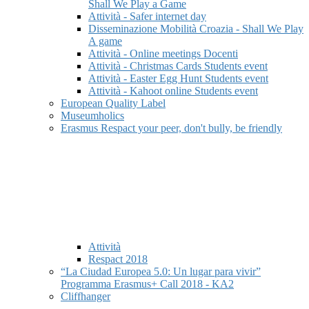
Shall We Play a Game
Attività - Safer internet day
Disseminazione Mobilità Croazia - Shall We Play
A game
Attività - Online meetings Docenti
Attività - Christmas Cards Students event
Attività - Easter Egg Hunt Students event
Attività - Kahoot online Students event
European Quality Label
Museumholics
Erasmus Respact your peer, don't bully, be friendly
Attività
Respact 2018
“La Ciudad Europea 5.0: Un lugar para vivir”
Programma Erasmus+ Call 2018 - KA2
Cliffhanger