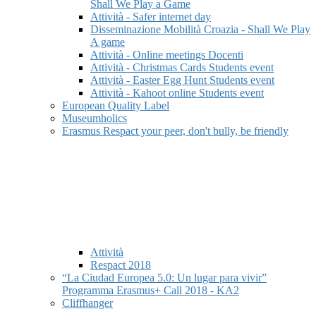
Shall We Play a Game
Attività - Safer internet day
Disseminazione Mobilità Croazia - Shall We Play
A game
Attività - Online meetings Docenti
Attività - Christmas Cards Students event
Attività - Easter Egg Hunt Students event
Attività - Kahoot online Students event
European Quality Label
Museumholics
Erasmus Respact your peer, don't bully, be friendly
Attività
Respact 2018
“La Ciudad Europea 5.0: Un lugar para vivir”
Programma Erasmus+ Call 2018 - KA2
Cliffhanger