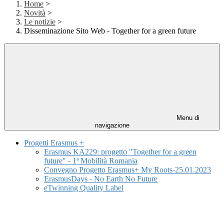
Home
>
Novità
>
Le notizie
>
Disseminazione Sito Web - Together for a green future
Menu di
navigazione
Progetti Erasmus +
Erasmus KA229: progetto "Together for a green
future" - 1ª Mobilità Romania
Convegno Progetto Erasmus+ My Roots-25.01.2023
ErasmusDays - No Earth No Future
eTwinning Quality Label