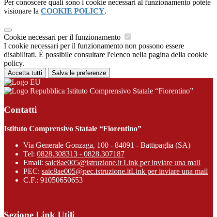
Per conoscere quali sono i cookie necessari al funzionamento potete
visionare la
COOKIE POLICY
.
Cookie necessari per il funzionamento
I cookie necessari per il funzionamento non possono essere
disabilitati. È possibile consultare l'elenco nella pagina della cookie
policy.
Accetta tutti
Salva le preferenze
Istituto Comprensivo Statale “Fiorentino”
Contatti
Istituto Comprensivo Statale “Fiorentino”
Via Generale Gonzaga, 100 - 84091 - Battipaglia (SA)
Tel:
0828.308313 - 0828.307187
Email:
saic8ae005@istruzione.it
Link per inviare una mail
PEC:
saic8ae005@pec.istruzione.it
Link per inviare una mail
C.F.: 91050650653
Sezione Link Utili