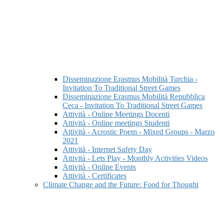
Disseminazione Erasmus Mobilità Turchia -
Invitation To Traditional Street Games
Disseminazione Erasmus Mobilità Repubblica
Ceca - Invitation To Traditional Street Games
Attività - Online Meetings Docenti
Attività - Online meetings Studenti
Attività - Acrostic Poem - Mixed Groups - Marzo
2021
Attività - Internet Safety Day
Attività - Lets Play - Monthly Activities Videos
Attività - Online Events
Attività - Certificates
Climate Change and the Future: Food for Thought