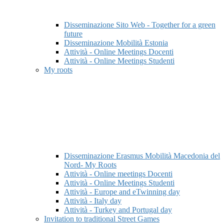
Disseminazione Sito Web - Together for a green
future
Disseminazione Mobilità Estonia
Attività - Online Meetings Docenti
Attività - Online Meetings Studenti
My roots
Disseminazione Erasmus Mobilità Macedonia del
Nord- My Roots
Attività - Online meetings Docenti
Attività - Online Meetings Studenti
Attività - Europe and eTwinning day
Attività - Italy day
Attività - Turkey and Portugal day
Invitation to traditional Street Games