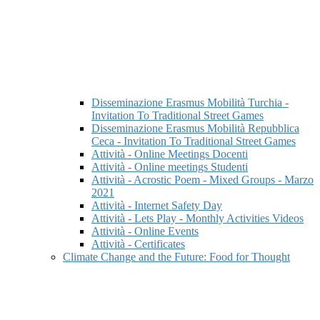
Disseminazione Erasmus Mobilità Turchia -
Invitation To Traditional Street Games
Disseminazione Erasmus Mobilità Repubblica
Ceca - Invitation To Traditional Street Games
Attività - Online Meetings Docenti
Attività - Online meetings Studenti
Attività - Acrostic Poem - Mixed Groups - Marzo
2021
Attività - Internet Safety Day
Attività - Lets Play - Monthly Activities Videos
Attività - Online Events
Attività - Certificates
Climate Change and the Future: Food for Thought