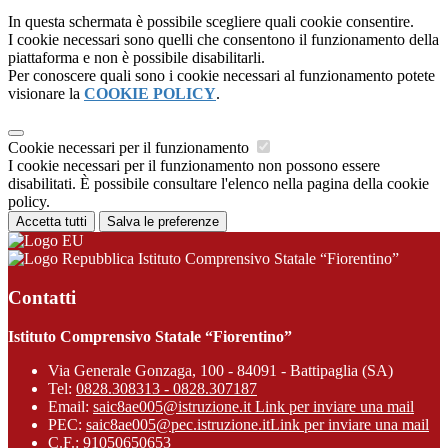
In questa schermata è possibile scegliere quali cookie consentire.
I cookie necessari sono quelli che consentono il funzionamento della
piattaforma e non è possibile disabilitarli.
Per conoscere quali sono i cookie necessari al funzionamento potete
visionare la
COOKIE POLICY
.
Cookie necessari per il funzionamento
I cookie necessari per il funzionamento non possono essere
disabilitati. È possibile consultare l'elenco nella pagina della cookie
policy.
Accetta tutti
Salva le preferenze
Istituto Comprensivo Statale “Fiorentino”
Contatti
Istituto Comprensivo Statale “Fiorentino”
Via Generale Gonzaga, 100 - 84091 - Battipaglia (SA)
Tel:
0828.308313 - 0828.307187
Email:
saic8ae005@istruzione.it
Link per inviare una mail
PEC:
saic8ae005@pec.istruzione.it
Link per inviare una mail
C.F.: 91050650653