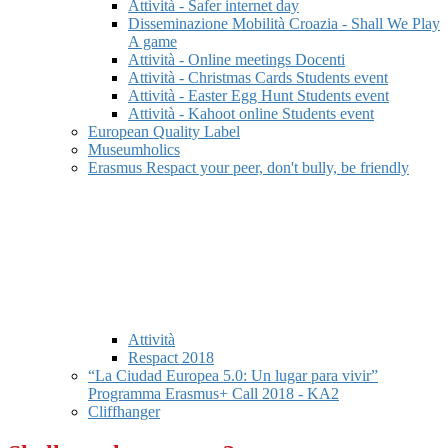
Attività - Safer internet day
Disseminazione Mobilità Croazia - Shall We Play
A game
Attività - Online meetings Docenti
Attività - Christmas Cards Students event
Attività - Easter Egg Hunt Students event
Attività - Kahoot online Students event
European Quality Label
Museumholics
Erasmus Respact your peer, don't bully, be friendly
Attività
Respact 2018
“La Ciudad Europea 5.0: Un lugar para vivir”
Programma Erasmus+ Call 2018 - KA2
Cliffhanger