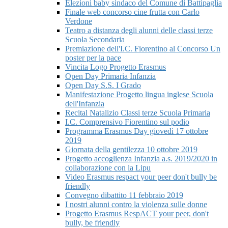
Elezioni baby sindaco del Comune di Battipaglia
Finale web concorso cine frutta con Carlo
Verdone
Teatro a distanza degli alunni delle classi terze
Scuola Secondaria
Premiazione dell'I.C. Fiorentino al Concorso Un
poster per la pace
Vincita Logo Progetto Erasmus
Open Day Primaria Infanzia
Open Day S.S. I Grado
Manifestazione Progetto lingua inglese Scuola
dell'Infanzia
Recital Natalizio Classi terze Scuola Primaria
I.C. Comprensivo Fiorentino sul podio
Programma Erasmus Day giovedì 17 ottobre
2019
Giornata della gentilezza 10 ottobre 2019
Progetto accoglienza Infanzia a.s. 2019/2020 in
collaborazione con la Lipu
Video Erasmus respact your peer don't bully be
friendly
Convegno dibattito 11 febbraio 2019
I nostri alunni contro la violenza sulle donne
Progetto Erasmus RespACT your peer, don't
bully, be friendly