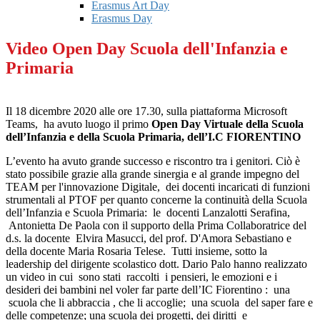
Erasmus Art Day
Erasmus Day
Video Open Day Scuola dell'Infanzia e
Primaria
Il 18 dicembre 2020 alle ore 17.30, sulla piattaforma Microsoft
Teams, ha avuto luogo il primo
Open Day Virtuale della Scuola
dell’Infanzia e della Scuola Primaria, dell’I.C FIORENTINO
L’evento ha avuto grande successo e riscontro tra i genitori. Ciò è
stato possibile grazie alla grande sinergia e al grande impegno del
TEAM per l'innovazione Digitale, dei docenti incaricati di funzioni
strumentali al PTOF per quanto concerne la continuità della Scuola
dell’Infanzia e Scuola Primaria: le docenti Lanzalotti Serafina,
Antonietta De Paola con il supporto della Prima Collaboratrice del
d.s. la docente Elvira Masucci, del prof. D'Amora Sebastiano e
della docente Maria Rosaria Telese. Tutti insieme, sotto la
leadership del dirigente scolastico dott. Dario Palo hanno realizzato
un video in cui sono stati raccolti i pensieri, le emozioni e i
desideri dei bambini nel voler far parte dell’IC Fiorentino : una
scuola che li abbraccia , che li accoglie; una scuola del saper fare e
delle competenze; una scuola dei progetti, dei diritti e