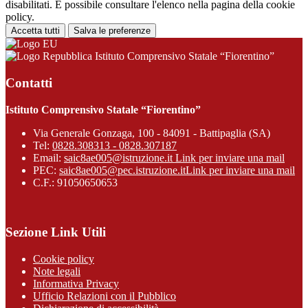
disabilitati. È possibile consultare l'elenco nella pagina della cookie
policy.
Accetta tutti
Salva le preferenze
Istituto Comprensivo Statale “Fiorentino”
Contatti
Istituto Comprensivo Statale “Fiorentino”
Via Generale Gonzaga, 100 - 84091 - Battipaglia (SA)
Tel:
0828.308313 - 0828.307187
Email:
saic8ae005@istruzione.it
Link per inviare una mail
PEC:
saic8ae005@pec.istruzione.it
Link per inviare una mail
C.F.: 91050650653
Sezione Link Utili
Cookie policy
Note legali
Informativa Privacy
Ufficio Relazioni con il Pubblico