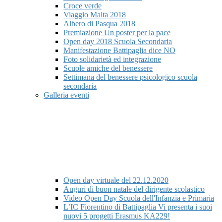
Croce verde
Viaggio Malta 2018
Albero di Pasqua 2018
Premiazione Un poster per la pace
Open day 2018 Scuola Secondaria
Manifestazione Battipaglia dice NO
Foto solidarietà ed integrazione
Scuole amiche del benessere
Settimana del benessere psicologico scuola
secondaria
Galleria eventi
Open day virtuale del 22.12.2020
Auguri di buon natale del dirigente scolastico
Video Open Day Scuola dell'Infanzia e Primaria
L’IC Fiorentino di Battipaglia Vi presenta i suoi
nuovi 5 progetti Erasmus KA229!​