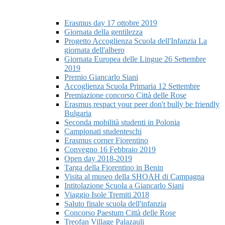
Erasmus day 17 ottobre 2019
Giornata della gentilezza
Progetto Accoglienza Scuola dell'Infanzia La
giornata dell'albero
Giornata Europea delle Lingue 26 Settembre
2019
Premio Giancarlo Siani
Accoglienza Scuola Primaria 12 Settembre
Premiazione concorso Città delle Rose
Erasmus respact your peer don't bully be friendly
Bulgaria
Seconda mobilità studenti in Polonia
Campionati studenteschi
Erasmus corner Fiorentino
Convegno 16 Febbraio 2019
Open day 2018-2019
Targa della Fiorentino in Benin
Visita al museo della SHOAH di Campagna
Intitolazione Scuola a Giancarlo Siani
Viaggio Isole Tremiti 2018
Saluto finale scuola dell'infanzia
Concorso Paestum Città delle Rose
Treofan Village Palazauli