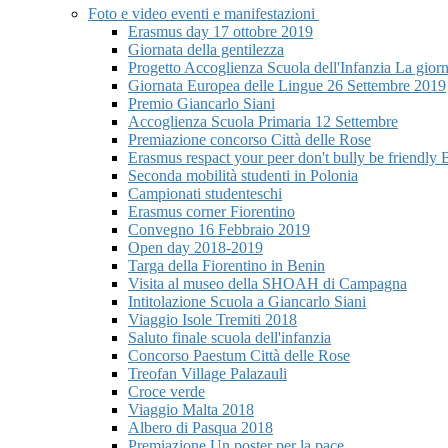
Foto e video eventi e manifestazioni
Erasmus day 17 ottobre 2019
Giornata della gentilezza
Progetto Accoglienza Scuola dell'Infanzia La giorn
Giornata Europea delle Lingue 26 Settembre 2019
Premio Giancarlo Siani
Accoglienza Scuola Primaria 12 Settembre
Premiazione concorso Città delle Rose
Erasmus respact your peer don't bully be friendly 
Seconda mobilità studenti in Polonia
Campionati studenteschi
Erasmus corner Fiorentino
Convegno 16 Febbraio 2019
Open day 2018-2019
Targa della Fiorentino in Benin
Visita al museo della SHOAH di Campagna
Intitolazione Scuola a Giancarlo Siani
Viaggio Isole Tremiti 2018
Saluto finale scuola dell'infanzia
Concorso Paestum Città delle Rose
Treofan Village Palazauli
Croce verde
Viaggio Malta 2018
Albero di Pasqua 2018
Premiazione Un poster per la pace