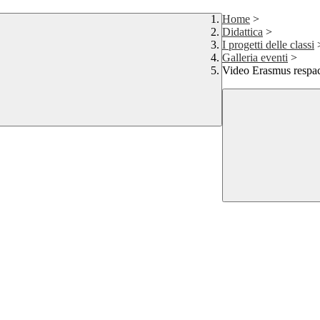
Home
>
Didattica
>
I progetti delle classi
Galleria eventi
>
Video Erasmus respact