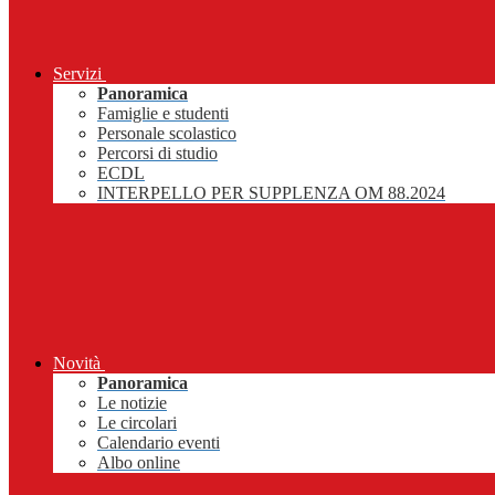
Servizi
Panoramica
Famiglie e studenti
Personale scolastico
Percorsi di studio
ECDL
INTERPELLO PER SUPPLENZA OM 88.2024
Novità
Panoramica
Le notizie
Le circolari
Calendario eventi
Albo online