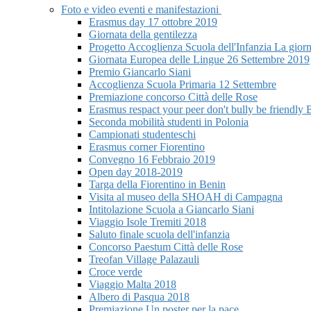
Foto e video eventi e manifestazioni
Erasmus day 17 ottobre 2019
Giornata della gentilezza
Progetto Accoglienza Scuola dell'Infanzia La giorn
Giornata Europea delle Lingue 26 Settembre 2019
Premio Giancarlo Siani
Accoglienza Scuola Primaria 12 Settembre
Premiazione concorso Città delle Rose
Erasmus respact your peer don't bully be friendly 
Seconda mobilità studenti in Polonia
Campionati studenteschi
Erasmus corner Fiorentino
Convegno 16 Febbraio 2019
Open day 2018-2019
Targa della Fiorentino in Benin
Visita al museo della SHOAH di Campagna
Intitolazione Scuola a Giancarlo Siani
Viaggio Isole Tremiti 2018
Saluto finale scuola dell'infanzia
Concorso Paestum Città delle Rose
Treofan Village Palazauli
Croce verde
Viaggio Malta 2018
Albero di Pasqua 2018
Premiazione Un poster per la pace