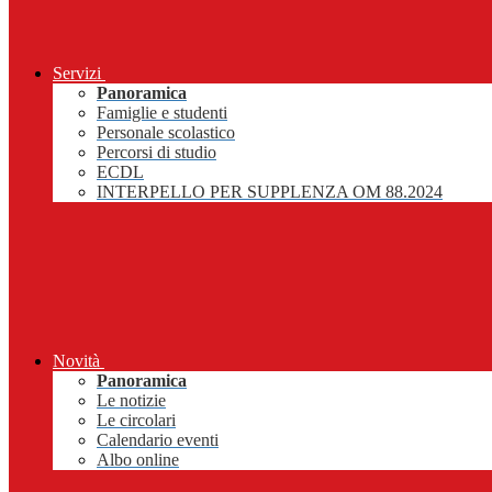
Servizi
Panoramica
Famiglie e studenti
Personale scolastico
Percorsi di studio
ECDL
INTERPELLO PER SUPPLENZA OM 88.2024
Novità
Panoramica
Le notizie
Le circolari
Calendario eventi
Albo online