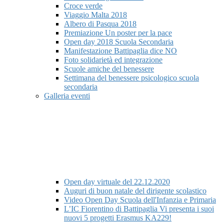
Croce verde
Viaggio Malta 2018
Albero di Pasqua 2018
Premiazione Un poster per la pace
Open day 2018 Scuola Secondaria
Manifestazione Battipaglia dice NO
Foto solidarietà ed integrazione
Scuole amiche del benessere
Settimana del benessere psicologico scuola
secondaria
Galleria eventi
Open day virtuale del 22.12.2020
Auguri di buon natale del dirigente scolastico
Video Open Day Scuola dell'Infanzia e Primaria
L’IC Fiorentino di Battipaglia Vi presenta i suoi
nuovi 5 progetti Erasmus KA229!​