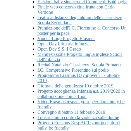
Elezioni baby sindaco del Comune di Battipaglia
Finale web concorso cine frutta con Carlo
Verdone
Teatro a distanza degli alunni delle classi terze
Scuola Secondaria
Premiazione dell'I.C. Fiorentino al Concorso Un
poster per la pace
Vincita Logo Progetto Erasmus
Open Day Primaria Infanzia
Open Day S.S. I Grado
Manifestazione Progetto lingua inglese Scuola
dell'Infanzia
Recital Natalizio Classi terze Scuola Primaria
I.C. Comprensivo Fiorentino sul podio
Programma Erasmus Day giovedì 17 ottobre
2019
Giornata della gentilezza 10 ottobre 2019
Progetto accoglienza Infanzia a.s. 2019/2020 in
collaborazione con la Lipu
Video Erasmus respact your peer don't bully be
friendly
Convegno dibattito 11 febbraio 2019
I nostri alunni contro la violenza sulle donne
Progetto Erasmus RespACT your peer, don't
bully, be friendly