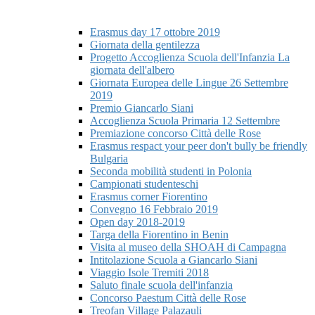
Erasmus day 17 ottobre 2019
Giornata della gentilezza
Progetto Accoglienza Scuola dell'Infanzia La
giornata dell'albero
Giornata Europea delle Lingue 26 Settembre
2019
Premio Giancarlo Siani
Accoglienza Scuola Primaria 12 Settembre
Premiazione concorso Città delle Rose
Erasmus respact your peer don't bully be friendly
Bulgaria
Seconda mobilità studenti in Polonia
Campionati studenteschi
Erasmus corner Fiorentino
Convegno 16 Febbraio 2019
Open day 2018-2019
Targa della Fiorentino in Benin
Visita al museo della SHOAH di Campagna
Intitolazione Scuola a Giancarlo Siani
Viaggio Isole Tremiti 2018
Saluto finale scuola dell'infanzia
Concorso Paestum Città delle Rose
Treofan Village Palazauli