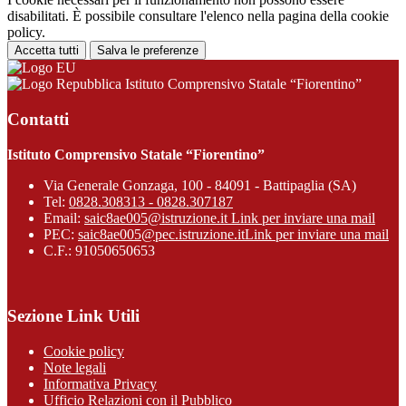
disabilitati. È possibile consultare l'elenco nella pagina della cookie
policy.
Accetta tutti
Salva le preferenze
Istituto Comprensivo Statale “Fiorentino”
Contatti
Istituto Comprensivo Statale “Fiorentino”
Via Generale Gonzaga, 100 - 84091 - Battipaglia (SA)
Tel:
0828.308313 - 0828.307187
Email:
saic8ae005@istruzione.it
Link per inviare una mail
PEC:
saic8ae005@pec.istruzione.it
Link per inviare una mail
C.F.: 91050650653
Sezione Link Utili
Cookie policy
Note legali
Informativa Privacy
Ufficio Relazioni con il Pubblico