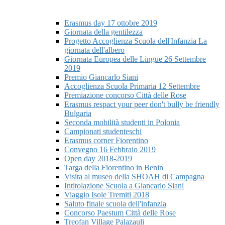
Erasmus day 17 ottobre 2019
Giornata della gentilezza
Progetto Accoglienza Scuola dell'Infanzia La
giornata dell'albero
Giornata Europea delle Lingue 26 Settembre
2019
Premio Giancarlo Siani
Accoglienza Scuola Primaria 12 Settembre
Premiazione concorso Città delle Rose
Erasmus respact your peer don't bully be friendly
Bulgaria
Seconda mobilità studenti in Polonia
Campionati studenteschi
Erasmus corner Fiorentino
Convegno 16 Febbraio 2019
Open day 2018-2019
Targa della Fiorentino in Benin
Visita al museo della SHOAH di Campagna
Intitolazione Scuola a Giancarlo Siani
Viaggio Isole Tremiti 2018
Saluto finale scuola dell'infanzia
Concorso Paestum Città delle Rose
Treofan Village Palazauli