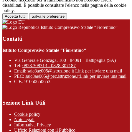
disabilitati. È possibile consultare l'elenco nella pagina della cookie
policy.
Accetta tutti
Salva le preferenze
Istituto Comprensivo Statale “Fiorentino”
Contatti
Istituto Comprensivo Statale “Fiorentino”
Via Generale Gonzaga, 100 - 84091 - Battipaglia (SA)
Tel:
0828.308313 - 0828.307187
Email:
saic8ae005@istruzione.it
Link per inviare una mail
PEC:
saic8ae005@pec.istruzione.it
Link per inviare una mail
C.F.: 91050650653
Sezione Link Utili
Cookie policy
Note legali
Informativa Privacy
Ufficio Relazioni con il Pubblico