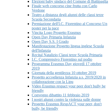
Elezioni baby sindaco del Comune di Battipaglia
Finale web concorso cine frutta con Carlo
Verdone
Teatro a distanza degli alunni delle classi terze
Scuola Secondaria
Premiazione dell'I.C. Fiorentino al Concorso Un
poster per la pace
Vincita Logo Progetto Erasmus
Open Day Primaria Infanzia
Open Day S.S. I Grado
Manifestazione Progetto lingua inglese Scuola
dell'Infanzia
Recital Natalizio Classi terze Scuola Primaria
I.C. Comprensivo Fiorentino sul podio
Programma Erasmus Day giovedì 17 ottobre
2019
Giornata della gentilezza 10 ottobre 2019
Progetto accoglienza Infanzia a.s. 2019/2020 in
collaborazione con la Lipu
Video Erasmus respact your peer don't bully be
friendly
Convegno dibattito 11 febbraio 2019
I nostri alunni contro la violenza sulle donne
Progetto Erasmus RespACT your peer, don't
bully, be friendly