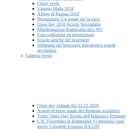
Croce verde
Viaggio Malta 2018
Albero di Pasqua 2018
Premiazione Un poster per la pace
Open day 2018 Scuola Secondaria
Manifestazione Battipaglia dice NO
Foto solidarietà ed integrazione
Scuole amiche del benessere
Settimana del benessere psicologico scuola
secondaria
Galleria eventi
Open day virtuale del 22.12.2020
Auguri di buon natale del dirigente scolastico
Video Open Day Scuola dell'Infanzia e Primaria
L’IC Fiorentino di Battipaglia Vi presenta i suoi
nuovi 5 progetti Erasmus KA229!​