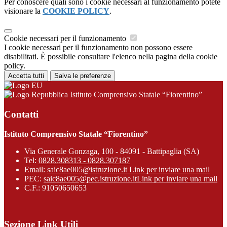
Per conoscere quali sono i cookie necessari al funzionamento potete
visionare la
COOKIE POLICY
.
Cookie necessari per il funzionamento
I cookie necessari per il funzionamento non possono essere
disabilitati. È possibile consultare l'elenco nella pagina della cookie
policy.
Accetta tutti
Salva le preferenze
Istituto Comprensivo Statale “Fiorentino”
Contatti
Istituto Comprensivo Statale “Fiorentino”
Via Generale Gonzaga, 100 - 84091 - Battipaglia (SA)
Tel:
0828.308313 - 0828.307187
Email:
saic8ae005@istruzione.it
Link per inviare una mail
PEC:
saic8ae005@pec.istruzione.it
Link per inviare una mail
C.F.: 91050650653
Sezione Link Utili