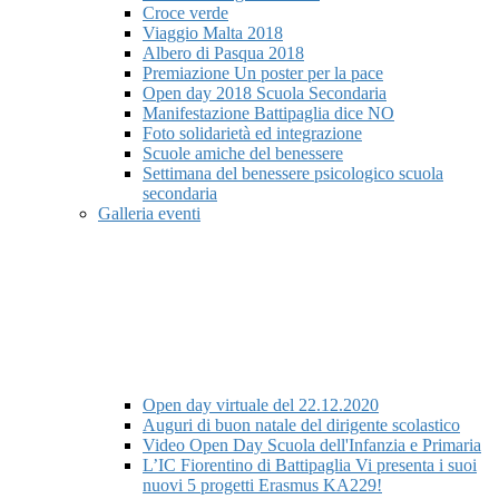
Croce verde
Viaggio Malta 2018
Albero di Pasqua 2018
Premiazione Un poster per la pace
Open day 2018 Scuola Secondaria
Manifestazione Battipaglia dice NO
Foto solidarietà ed integrazione
Scuole amiche del benessere
Settimana del benessere psicologico scuola
secondaria
Galleria eventi
Open day virtuale del 22.12.2020
Auguri di buon natale del dirigente scolastico
Video Open Day Scuola dell'Infanzia e Primaria
L’IC Fiorentino di Battipaglia Vi presenta i suoi
nuovi 5 progetti Erasmus KA229!​