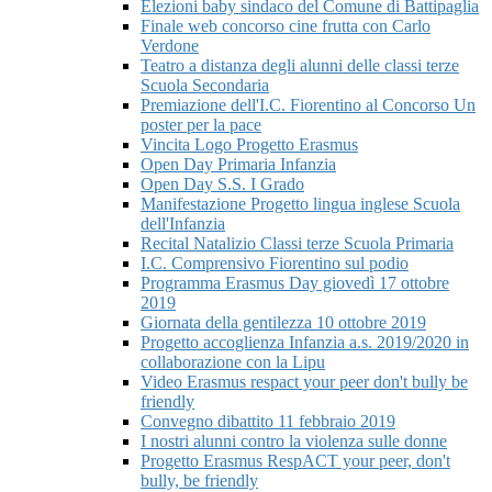
Elezioni baby sindaco del Comune di Battipaglia
Finale web concorso cine frutta con Carlo
Verdone
Teatro a distanza degli alunni delle classi terze
Scuola Secondaria
Premiazione dell'I.C. Fiorentino al Concorso Un
poster per la pace
Vincita Logo Progetto Erasmus
Open Day Primaria Infanzia
Open Day S.S. I Grado
Manifestazione Progetto lingua inglese Scuola
dell'Infanzia
Recital Natalizio Classi terze Scuola Primaria
I.C. Comprensivo Fiorentino sul podio
Programma Erasmus Day giovedì 17 ottobre
2019
Giornata della gentilezza 10 ottobre 2019
Progetto accoglienza Infanzia a.s. 2019/2020 in
collaborazione con la Lipu
Video Erasmus respact your peer don't bully be
friendly
Convegno dibattito 11 febbraio 2019
I nostri alunni contro la violenza sulle donne
Progetto Erasmus RespACT your peer, don't
bully, be friendly