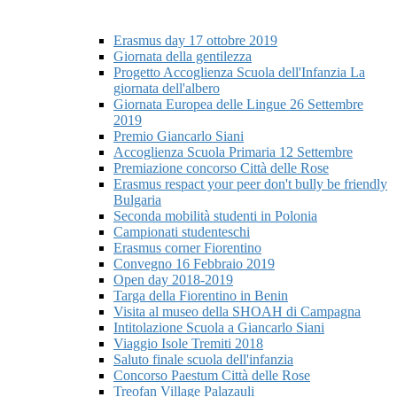
Erasmus day 17 ottobre 2019
Giornata della gentilezza
Progetto Accoglienza Scuola dell'Infanzia La
giornata dell'albero
Giornata Europea delle Lingue 26 Settembre
2019
Premio Giancarlo Siani
Accoglienza Scuola Primaria 12 Settembre
Premiazione concorso Città delle Rose
Erasmus respact your peer don't bully be friendly
Bulgaria
Seconda mobilità studenti in Polonia
Campionati studenteschi
Erasmus corner Fiorentino
Convegno 16 Febbraio 2019
Open day 2018-2019
Targa della Fiorentino in Benin
Visita al museo della SHOAH di Campagna
Intitolazione Scuola a Giancarlo Siani
Viaggio Isole Tremiti 2018
Saluto finale scuola dell'infanzia
Concorso Paestum Città delle Rose
Treofan Village Palazauli