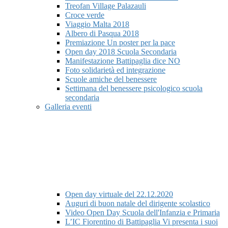
Treofan Village Palazauli
Croce verde
Viaggio Malta 2018
Albero di Pasqua 2018
Premiazione Un poster per la pace
Open day 2018 Scuola Secondaria
Manifestazione Battipaglia dice NO
Foto solidarietà ed integrazione
Scuole amiche del benessere
Settimana del benessere psicologico scuola
secondaria
Galleria eventi
Open day virtuale del 22.12.2020
Auguri di buon natale del dirigente scolastico
Video Open Day Scuola dell'Infanzia e Primaria
L’IC Fiorentino di Battipaglia Vi presenta i suoi