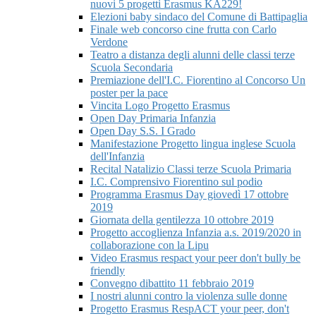
nuovi 5 progetti Erasmus KA229!​
Elezioni baby sindaco del Comune di Battipaglia
Finale web concorso cine frutta con Carlo
Verdone
Teatro a distanza degli alunni delle classi terze
Scuola Secondaria
Premiazione dell'I.C. Fiorentino al Concorso Un
poster per la pace
Vincita Logo Progetto Erasmus
Open Day Primaria Infanzia
Open Day S.S. I Grado
Manifestazione Progetto lingua inglese Scuola
dell'Infanzia
Recital Natalizio Classi terze Scuola Primaria
I.C. Comprensivo Fiorentino sul podio
Programma Erasmus Day giovedì 17 ottobre
2019
Giornata della gentilezza 10 ottobre 2019
Progetto accoglienza Infanzia a.s. 2019/2020 in
collaborazione con la Lipu
Video Erasmus respact your peer don't bully be
friendly
Convegno dibattito 11 febbraio 2019
I nostri alunni contro la violenza sulle donne
Progetto Erasmus RespACT your peer, don't