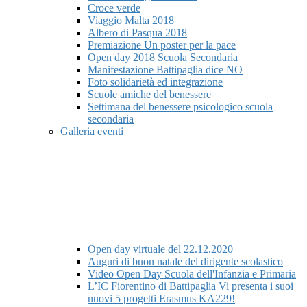
Croce verde
Viaggio Malta 2018
Albero di Pasqua 2018
Premiazione Un poster per la pace
Open day 2018 Scuola Secondaria
Manifestazione Battipaglia dice NO
Foto solidarietà ed integrazione
Scuole amiche del benessere
Settimana del benessere psicologico scuola
secondaria
Galleria eventi
Open day virtuale del 22.12.2020
Auguri di buon natale del dirigente scolastico
Video Open Day Scuola dell'Infanzia e Primaria
L’IC Fiorentino di Battipaglia Vi presenta i suoi
nuovi 5 progetti Erasmus KA229!​