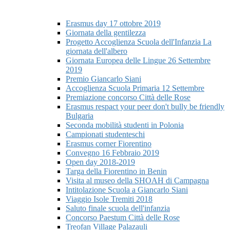
Erasmus day 17 ottobre 2019
Giornata della gentilezza
Progetto Accoglienza Scuola dell'Infanzia La
giornata dell'albero
Giornata Europea delle Lingue 26 Settembre
2019
Premio Giancarlo Siani
Accoglienza Scuola Primaria 12 Settembre
Premiazione concorso Città delle Rose
Erasmus respact your peer don't bully be friendly
Bulgaria
Seconda mobilità studenti in Polonia
Campionati studenteschi
Erasmus corner Fiorentino
Convegno 16 Febbraio 2019
Open day 2018-2019
Targa della Fiorentino in Benin
Visita al museo della SHOAH di Campagna
Intitolazione Scuola a Giancarlo Siani
Viaggio Isole Tremiti 2018
Saluto finale scuola dell'infanzia
Concorso Paestum Città delle Rose
Treofan Village Palazauli