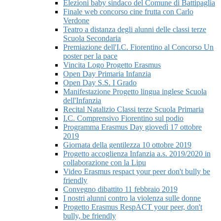
Elezioni baby sindaco del Comune di Battipaglia
Finale web concorso cine frutta con Carlo
Verdone
Teatro a distanza degli alunni delle classi terze
Scuola Secondaria
Premiazione dell'I.C. Fiorentino al Concorso Un
poster per la pace
Vincita Logo Progetto Erasmus
Open Day Primaria Infanzia
Open Day S.S. I Grado
Manifestazione Progetto lingua inglese Scuola
dell'Infanzia
Recital Natalizio Classi terze Scuola Primaria
I.C. Comprensivo Fiorentino sul podio
Programma Erasmus Day giovedì 17 ottobre
2019
Giornata della gentilezza 10 ottobre 2019
Progetto accoglienza Infanzia a.s. 2019/2020 in
collaborazione con la Lipu
Video Erasmus respact your peer don't bully be
friendly
Convegno dibattito 11 febbraio 2019
I nostri alunni contro la violenza sulle donne
Progetto Erasmus RespACT your peer, don't
bully, be friendly