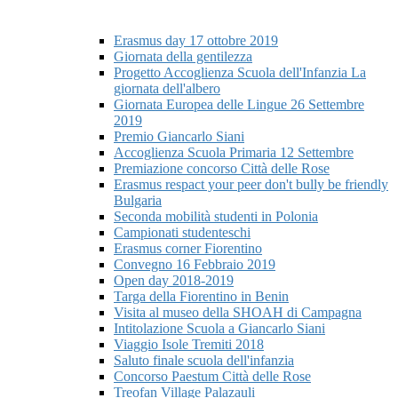
Erasmus day 17 ottobre 2019
Giornata della gentilezza
Progetto Accoglienza Scuola dell'Infanzia La
giornata dell'albero
Giornata Europea delle Lingue 26 Settembre
2019
Premio Giancarlo Siani
Accoglienza Scuola Primaria 12 Settembre
Premiazione concorso Città delle Rose
Erasmus respact your peer don't bully be friendly
Bulgaria
Seconda mobilità studenti in Polonia
Campionati studenteschi
Erasmus corner Fiorentino
Convegno 16 Febbraio 2019
Open day 2018-2019
Targa della Fiorentino in Benin
Visita al museo della SHOAH di Campagna
Intitolazione Scuola a Giancarlo Siani
Viaggio Isole Tremiti 2018
Saluto finale scuola dell'infanzia
Concorso Paestum Città delle Rose
Treofan Village Palazauli