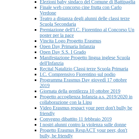
Elezioni baby sindaco del Comune di Battipaglia
Finale web concorso cine frutta con Carlo
Verdone
Teatro a distanza degli alunni delle classi terze
Scuola Secondaria
Premiazione dell'I.C. Fiorentino al Concorso Un
poster per la pace
Vincita Logo Progetto Erasmus
Open Day Primaria Infanzia
Open Day S.S. I Grado
Manifestazione Progetto lingua inglese Scuola
dell'Infanzia
Recital Natalizio Classi terze Scuola Primaria
I.C. Comprensivo Fiorentino sul podio
Programma Erasmus Day giovedì 17 ottobre
2019
Giornata della gentilezza 10 ottobre 2019
Progetto accoglienza Infanzia a.s. 2019/2020 in
collaborazione con la Lipu
Video Erasmus respact your peer don't bully be
friendly
Convegno dibattito 11 febbraio 2019
I nostri alunni contro la violenza sulle donne
Progetto Erasmus RespACT your peer, don't
bully, be friendly