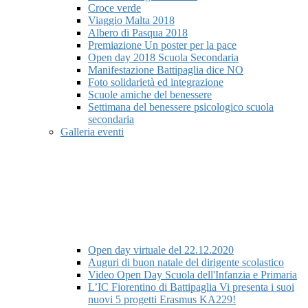
Croce verde
Viaggio Malta 2018
Albero di Pasqua 2018
Premiazione Un poster per la pace
Open day 2018 Scuola Secondaria
Manifestazione Battipaglia dice NO
Foto solidarietà ed integrazione
Scuole amiche del benessere
Settimana del benessere psicologico scuola
secondaria
Galleria eventi
Open day virtuale del 22.12.2020
Auguri di buon natale del dirigente scolastico
Video Open Day Scuola dell'Infanzia e Primaria
L’IC Fiorentino di Battipaglia Vi presenta i suoi
nuovi 5 progetti Erasmus KA229!​