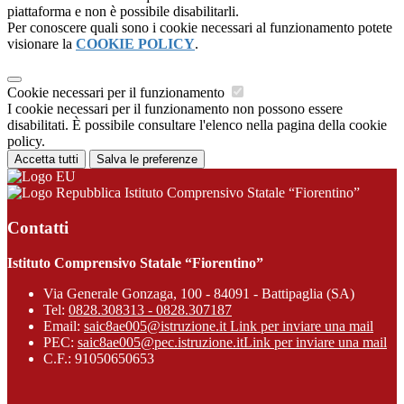
piattaforma e non è possibile disabilitarli.
Per conoscere quali sono i cookie necessari al funzionamento potete
visionare la
COOKIE POLICY
.
Cookie necessari per il funzionamento
I cookie necessari per il funzionamento non possono essere
disabilitati. È possibile consultare l'elenco nella pagina della cookie
policy.
Accetta tutti
Salva le preferenze
Istituto Comprensivo Statale “Fiorentino”
Contatti
Istituto Comprensivo Statale “Fiorentino”
Via Generale Gonzaga, 100 - 84091 - Battipaglia (SA)
Tel:
0828.308313 - 0828.307187
Email:
saic8ae005@istruzione.it
Link per inviare una mail
PEC:
saic8ae005@pec.istruzione.it
Link per inviare una mail
C.F.: 91050650653