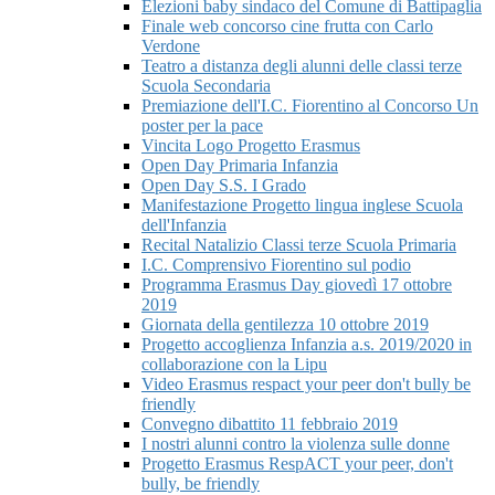
Elezioni baby sindaco del Comune di Battipaglia
Finale web concorso cine frutta con Carlo
Verdone
Teatro a distanza degli alunni delle classi terze
Scuola Secondaria
Premiazione dell'I.C. Fiorentino al Concorso Un
poster per la pace
Vincita Logo Progetto Erasmus
Open Day Primaria Infanzia
Open Day S.S. I Grado
Manifestazione Progetto lingua inglese Scuola
dell'Infanzia
Recital Natalizio Classi terze Scuola Primaria
I.C. Comprensivo Fiorentino sul podio
Programma Erasmus Day giovedì 17 ottobre
2019
Giornata della gentilezza 10 ottobre 2019
Progetto accoglienza Infanzia a.s. 2019/2020 in
collaborazione con la Lipu
Video Erasmus respact your peer don't bully be
friendly
Convegno dibattito 11 febbraio 2019
I nostri alunni contro la violenza sulle donne
Progetto Erasmus RespACT your peer, don't
bully, be friendly