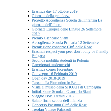
Erasmus day 17 ottobre 2019
Giornata della gentilezza
Progetto Accoglienza Scuola dell'Infanzia La
giornata dell'albero
Giornata Europea delle Lingue 26 Settembre
2019
Premio Giancarlo Siani
Accoglienza Scuola Primaria 12 Settembre
Premiazione concorso Città delle Rose
Erasmus respact your peer don't bully be friendly
Bulgaria
Seconda mobilità studenti in Polonia
Campionati studenteschi
Erasmus corner Fiorentino
Convegno 16 Febbraio 2019
Open day 2018-2019
Targa della Fiorentino in Benin
Visita al museo della SHOAH di Campagna
Intitolazione Scuola a Giancarlo Siani
Viaggio Isole Tremiti 2018
Saluto finale scuola dell'infanzia
Concorso Paestum Città delle Rose
Treofan Village Palazauli