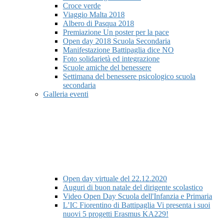
Croce verde
Viaggio Malta 2018
Albero di Pasqua 2018
Premiazione Un poster per la pace
Open day 2018 Scuola Secondaria
Manifestazione Battipaglia dice NO
Foto solidarietà ed integrazione
Scuole amiche del benessere
Settimana del benessere psicologico scuola
secondaria
Galleria eventi
Open day virtuale del 22.12.2020
Auguri di buon natale del dirigente scolastico
Video Open Day Scuola dell'Infanzia e Primaria
L’IC Fiorentino di Battipaglia Vi presenta i suoi
nuovi 5 progetti Erasmus KA229!​