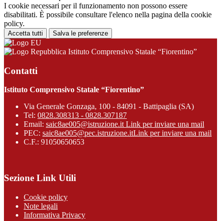
I cookie necessari per il funzionamento non possono essere
disabilitati. È possibile consultare l'elenco nella pagina della cookie
policy.
Accetta tutti
Salva le preferenze
Istituto Comprensivo Statale “Fiorentino”
Contatti
Istituto Comprensivo Statale “Fiorentino”
Via Generale Gonzaga, 100 - 84091 - Battipaglia (SA)
Tel:
0828.308313 - 0828.307187
Email:
saic8ae005@istruzione.it
Link per inviare una mail
PEC:
saic8ae005@pec.istruzione.it
Link per inviare una mail
C.F.: 91050650653
Sezione Link Utili
Cookie policy
Note legali
Informativa Privacy