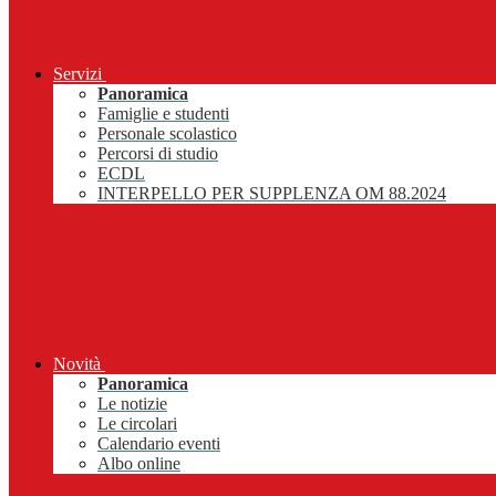
Servizi
Panoramica
Famiglie e studenti
Personale scolastico
Percorsi di studio
ECDL
INTERPELLO PER SUPPLENZA OM 88.2024
Novità
Panoramica
Le notizie
Le circolari
Calendario eventi
Albo online