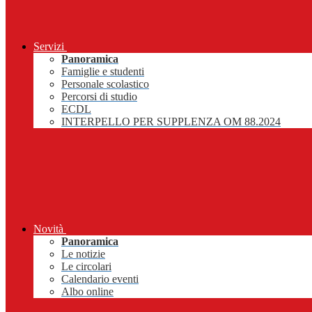
Servizi
Panoramica
Famiglie e studenti
Personale scolastico
Percorsi di studio
ECDL
INTERPELLO PER SUPPLENZA OM 88.2024
Novità
Panoramica
Le notizie
Le circolari
Calendario eventi
Albo online