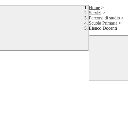
Home
>
Servizi
>
Percorsi di studio
>
Scuola Primaria
>
Elenco Docenti