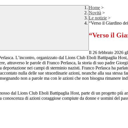
Home
>
Novità
>
Le notizie
>
“Verso il Giardino de
“Verso il Gia
Incontro
Il 26 febbraio 2026 gl
 Perlasca. L’incontro, organizzato dal Lions Club Eboli Battipaglia Host
cere, attraverso le parole di Franco Perlasca, la storia di suo padre G
lla deportazione nei campi di sterminio nazisti. Franco Perlasca ha parla
ontato nulla delle sue straordinarie azioni, neanche alla sua stessa fami
insegnando non a parole ma con le azioni che non bisogna rimanere indiff
omosso dal
Lions Club Eboli Battipaglia Host
, parte di un progetto più a
 la conoscenza di azioni coraggiose compiute da donne e uomini del passat