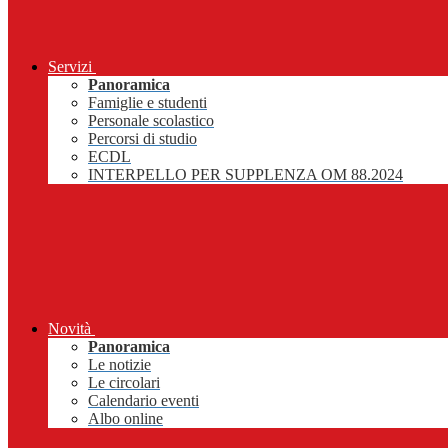
Servizi
Panoramica
Famiglie e studenti
Personale scolastico
Percorsi di studio
ECDL
INTERPELLO PER SUPPLENZA OM 88.2024
Novità
Panoramica
Le notizie
Le circolari
Calendario eventi
Albo online