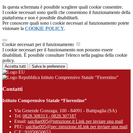
In questa schermata è possibile scegliere quali cookie consentire.
I cookie necessari sono quelli che consentono il funzionamento della
piattaforma e non è possibile disabilitarli.
Per conoscere quali sono i cookie necessari al funzionamento potete
visionare la
COOKIE POLICY
.
Cookie necessari per il funzionamento
I cookie necessari per il funzionamento non possono essere
disabilitati. È possibile consultare l'elenco nella pagina della cookie
policy.
Accetta tutti
Salva le preferenze
Istituto Comprensivo Statale “Fiorentino”
Contatti
Istituto Comprensivo Statale “Fiorentino”
Via Generale Gonzaga, 100 - 84091 - Battipaglia (SA)
Tel:
0828.308313 - 0828.307187
Email:
saic8ae005@istruzione.it
Link per inviare una mail
PEC:
saic8ae005@pec.istruzione.it
Link per inviare una mail
C.F.: 91050650653