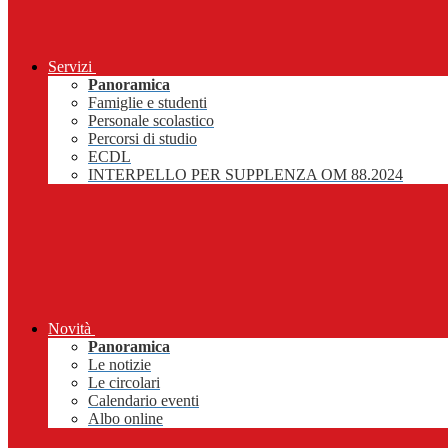
Servizi
Panoramica
Famiglie e studenti
Personale scolastico
Percorsi di studio
ECDL
INTERPELLO PER SUPPLENZA OM 88.2024
Novità
Panoramica
Le notizie
Le circolari
Calendario eventi
Albo online