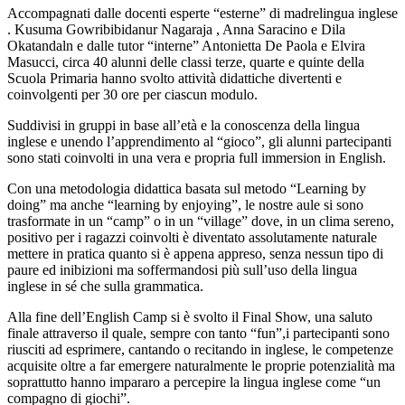
Accompagnati dalle docenti esperte “esterne” di madrelingua inglese
. Kusuma Gowribibidanur Nagaraja , Anna Saracino e Dila
Okatandaln e dalle tutor “interne” Antonietta De Paola e Elvira
Masucci, circa 40 alunni delle classi terze, quarte e quinte della
Scuola Primaria hanno svolto attività didattiche divertenti e
coinvolgenti per 30 ore per ciascun modulo.
Suddivisi in gruppi in base all’età e la conoscenza della lingua
inglese e unendo l’apprendimento al “gioco”, gli alunni partecipanti
sono stati coinvolti in una vera e propria full immersion in English.
Con una metodologia didattica basata sul metodo “Learning by
doing” ma anche “learning by enjoying”, le nostre aule si sono
trasformate in un “camp” o in un “village” dove, in un clima sereno,
positivo per i ragazzi coinvolti è diventato assolutamente naturale
mettere in pratica quanto si è appena appreso, senza nessun tipo di
paure ed inibizioni ma soffermandosi più sull’uso della lingua
inglese in sé che sulla grammatica.
Alla fine dell’English Camp si è svolto il Final Show, una saluto
finale attraverso il quale, sempre con tanto “fun”,i partecipanti sono
riusciti ad esprimere, cantando o recitando in inglese, le competenze
acquisite oltre a far emergere naturalmente le proprie potenzialità ma
soprattutto hanno impararo a percepire la lingua inglese come “un
compagno di giochi”.