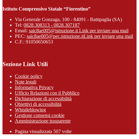
Istituto Comprensivo Statale “Fiorentino”
Via Generale Gonzaga, 100 - 84091 - Battipaglia (SA)
Tel:
0828.308313 - 0828.307187
Email:
saic8ae005@istruzione.it
Link per inviare una mail
PEC:
saic8ae005@pec.istruzione.it
Link per inviare una mail
C.F.: 91050650653
Sezione Link Utili
Cookie policy
Note legali
Informativa Privacy
Ufficio Relazioni con il Pubblico
Dichiarazione di accessibilità
Obiettivi di accessibilità
Whistleblowing
Gestione consensi cookie
Amministrazione trasparente
Pagina visualizzata
507
volte