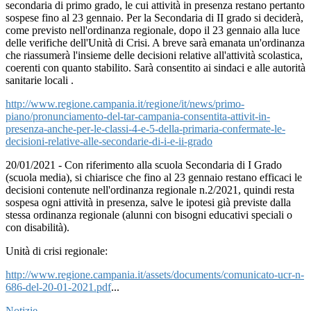
secondaria di primo grado, le cui attività in presenza restano pertanto
sospese fino al 23 gennaio. Per la Secondaria di II grado si deciderà,
come previsto nell'ordinanza regionale, dopo il 23 gennaio alla luce
delle verifiche dell'Unità di Crisi. A breve sarà emanata un'ordinanza
che riassumerà l'insieme delle decisioni relative all'attività scolastica,
coerenti con quanto stabilito. Sarà consentito ai sindaci e alle autorità
sanitarie locali .
http://www.regione.campania.it/regione/it/news/primo-
piano/pronunciamento-del-tar-campania-consentita-attivit-in-
presenza-anche-per-le-classi-4-e-5-della-primaria-confermate-le-
decisioni-relative-alle-secondarie-di-i-e-ii-grado
20/01/2021 - Con riferimento alla scuola Secondaria di I Grado
(scuola media), si chiarisce che fino al 23 gennaio restano efficaci le
decisioni contenute nell'ordinanza regionale n.2/2021, quindi resta
sospesa ogni attività in presenza, salve le ipotesi già previste dalla
stessa ordinanza regionale (alunni con bisogni educativi speciali o
con disabilità).
Unità di crisi regionale:
http://www.regione.campania.it/assets/documents/comunicato-ucr-n-
686-del-20-01-2021.pdf
...
Notizie