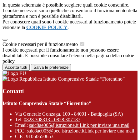
In questa schermata è possibile scegliere quali cookie consentire.
I cookie necessari sono quelli che consentono il funzionamento della
piattaforma e non è possibile disabilitarli.
Per conoscere quali sono i cookie necessari al funzionamento potete
visionare la
COOKIE POLICY
.
Cookie necessari per il funzionamento
I cookie necessari per il funzionamento non possono essere
disabilitati. È possibile consultare l'elenco nella pagina della cookie
policy.
Accetta tutti
Salva le preferenze
Istituto Comprensivo Statale “Fiorentino”
Contatti
Istituto Comprensivo Statale “Fiorentino”
Via Generale Gonzaga, 100 - 84091 - Battipaglia (SA)
Tel:
0828.308313 - 0828.307187
Email:
saic8ae005@istruzione.it
Link per inviare una mail
PEC:
saic8ae005@pec.istruzione.it
Link per inviare una mail
C.F.: 91050650653