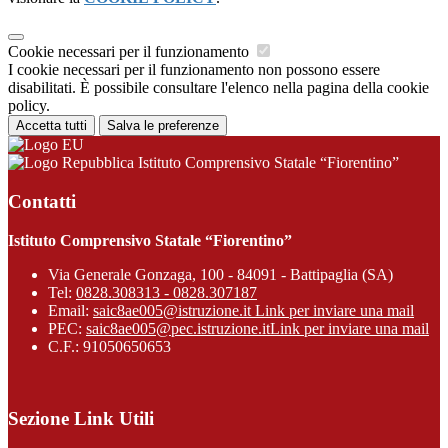
Cookie necessari per il funzionamento
I cookie necessari per il funzionamento non possono essere
disabilitati. È possibile consultare l'elenco nella pagina della cookie
policy.
Accetta tutti
Salva le preferenze
Istituto Comprensivo Statale “Fiorentino”
Contatti
Istituto Comprensivo Statale “Fiorentino”
Via Generale Gonzaga, 100 - 84091 - Battipaglia (SA)
Tel:
0828.308313 - 0828.307187
Email:
saic8ae005@istruzione.it
Link per inviare una mail
PEC:
saic8ae005@pec.istruzione.it
Link per inviare una mail
C.F.: 91050650653
Sezione Link Utili