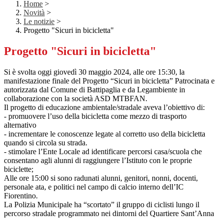
Home
>
Novità
>
Le notizie
>
Progetto "Sicuri in bicicletta"
Progetto "Sicuri in bicicletta"
Si è svolta oggi giovedì 30 maggio 2024, alle ore 15:30, la
manifestazione finale del Progetto “Sicuri in bicicletta” Patrocinata e
autorizzata dal Comune di Battipaglia e da Legambiente in
collaborazione con la società ASD MTBFAN.
Il progetto di educazione ambientale/stradale aveva l’obiettivo di:
- promuovere l’uso della bicicletta come mezzo di trasporto
alternativo
- incrementare le conoscenze legate al corretto uso della bicicletta
quando si circola su strada.
- stimolare
l’Ente Locale ad identificare percorsi casa/scuola che
consentano agli alunni di raggiungere l’Istituto con le proprie
biciclette;
Alle ore 15:00 si sono radunati alunni, genitori, nonni, docenti,
personale ata, e politici nel campo di calcio interno dell’IC
Fiorentino.
La Polizia Municipale ha “scortato” il gruppo di ciclisti lungo il
percorso stradale programmato nei dintorni del Quartiere Sant’Anna