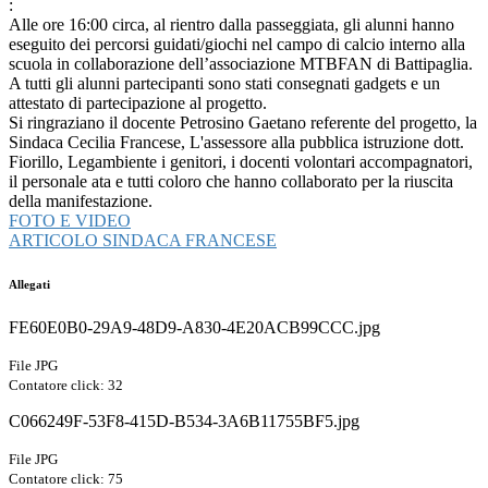
:
Alle ore 16:00 circa, al rientro dalla passeggiata, gli alunni hanno
eseguito dei percorsi guidati/giochi nel campo di calcio interno alla
scuola in collaborazione dell’associazione MTBFAN di Battipaglia.
A tutti gli alunni partecipanti sono stati consegnati gadgets e un
attestato di partecipazione al progetto.
Si ringraziano il docente Petrosino Gaetano referente del progetto, la
Sindaca Cecilia Francese, L'assessore alla pubblica istruzione dott.
Fiorillo, Legambiente i genitori, i docenti volontari accompagnatori,
il personale ata e tutti coloro che hanno collaborato per la riuscita
della manifestazione.
FOTO E VIDEO
ARTICOLO SINDACA FRANCESE
Allegati
FE60E0B0-29A9-48D9-A830-4E20ACB99CCC.jpg
File JPG
Contatore click: 32
C066249F-53F8-415D-B534-3A6B11755BF5.jpg
File JPG
Contatore click: 75