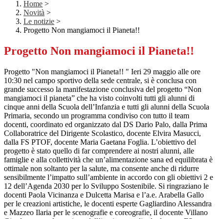
Home
>
Novità
>
Le notizie
>
Progetto Non mangiamoci il Pianeta!!
Progetto Non mangiamoci il Pianeta!!
Progetto "Non mangiamoci il Pianeta!! " Ieri 29 maggio alle ore
10:30 nel campo sportivo della sede centrale, si è conclusa con
grande successo la manifestazione conclusiva del progetto “Non
mangiamoci il pianeta” che ha visto coinvolti tutti gli alunni di
cinque anni della Scuola dell’Infanzia e tutti gli alunni della Scuola
Primaria, secondo un programma condiviso con tutto il team
docenti, coordinato ed organizzato dal DS Dario Palo, dalla Prima
Collaboratrice del
Dirigente Scolastico, docente Elvira Masucci,
dalla FS PTOF, docente Maria Gaetana Foglia. L’obiettivo del
progetto è stato quello di far comprendere ai nostri alunni, alle
famiglie e alla collettività che un’alimentazione sana ed equilibrata è
ottimale non soltanto per la salute, ma consente anche di ridurre
sensibilmente l’impatto sull’ambiente in accordo con gli obiettivi 2 e
12 dell’Agenda 2030 per lo Sviluppo Sostenibile. Si ringraziano le
docenti Paola Vicinanza e Dulcetta Marisa e l’a.e. Arabella Gallo
per le creazioni artistiche, le docenti esperte Gagliardino Alessandra
e Mazzeo Ilaria per le scenografie e coreografie, il docente Villano