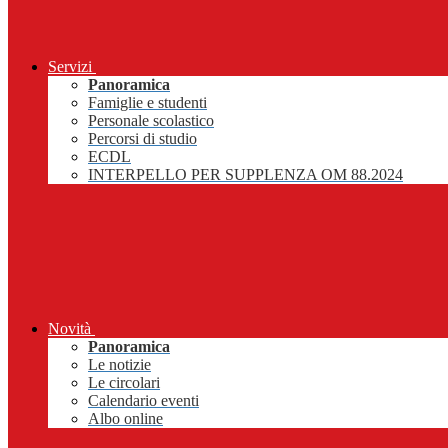
Servizi
Panoramica
Famiglie e studenti
Personale scolastico
Percorsi di studio
ECDL
INTERPELLO PER SUPPLENZA OM 88.2024
Novità
Panoramica
Le notizie
Le circolari
Calendario eventi
Albo online