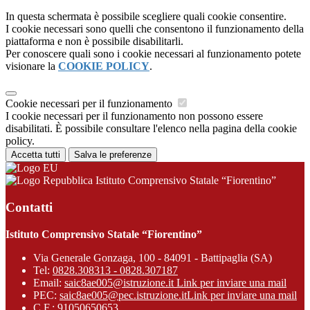
In questa schermata è possibile scegliere quali cookie consentire.
I cookie necessari sono quelli che consentono il funzionamento della
piattaforma e non è possibile disabilitarli.
Per conoscere quali sono i cookie necessari al funzionamento potete
visionare la
COOKIE POLICY
.
Cookie necessari per il funzionamento
I cookie necessari per il funzionamento non possono essere
disabilitati. È possibile consultare l'elenco nella pagina della cookie
policy.
Accetta tutti
Salva le preferenze
Istituto Comprensivo Statale “Fiorentino”
Contatti
Istituto Comprensivo Statale “Fiorentino”
Via Generale Gonzaga, 100 - 84091 - Battipaglia (SA)
Tel:
0828.308313 - 0828.307187
Email:
saic8ae005@istruzione.it
Link per inviare una mail
PEC:
saic8ae005@pec.istruzione.it
Link per inviare una mail
C.F.: 91050650653