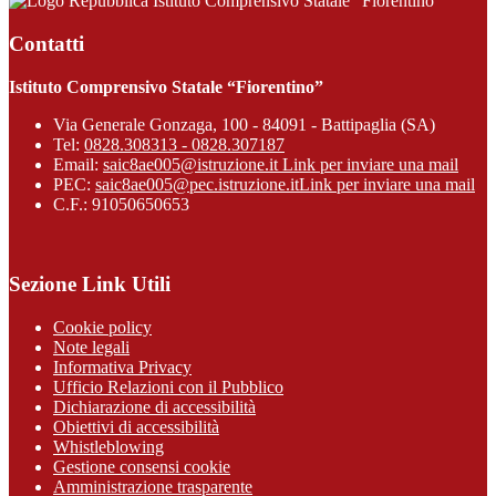
Istituto Comprensivo Statale “Fiorentino”
Contatti
Istituto Comprensivo Statale “Fiorentino”
Via Generale Gonzaga, 100 - 84091 - Battipaglia (SA)
Tel:
0828.308313 - 0828.307187
Email:
saic8ae005@istruzione.it
Link per inviare una mail
PEC:
saic8ae005@pec.istruzione.it
Link per inviare una mail
C.F.: 91050650653
Sezione Link Utili
Cookie policy
Note legali
Informativa Privacy
Ufficio Relazioni con il Pubblico
Dichiarazione di accessibilità
Obiettivi di accessibilità
Whistleblowing
Gestione consensi cookie
Amministrazione trasparente