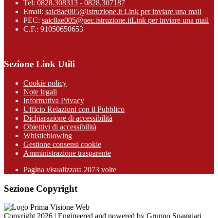
Tel:
0828.308313 - 0828.307187
Email:
saic8ae005@istruzione.it
Link per inviare una mail
PEC:
saic8ae005@pec.istruzione.it
Link per inviare una mail
C.F.: 91050650653
Sezione Link Utili
Cookie policy
Note legali
Informativa Privacy
Ufficio Relazioni con il Pubblico
Dichiarazione di accessibilità
Obiettivi di accessibilità
Whistleblowing
Gestione consensi cookie
Amministrazione trasparente
Pagina visualizzata
2073
volte
Sezione Copyright
Copyright 2026 | Engineered and powered by Gruppo Spaggiari