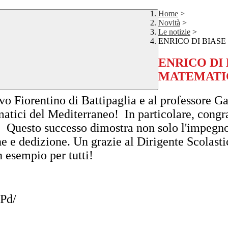
Home
>
Novità
>
Le notizie
>
ENRICO DI BIASE
ENRICO DI 
MATEMATI
o Fiorentino di Battipaglia e al professore Gae
matici del Mediterraneo! In particolare, congr
a! Questo successo dimostra non solo l'impegno 
ne e dedizione. Un grazie al Dirigente Scolasti
un esempio per tutti!
Pd/