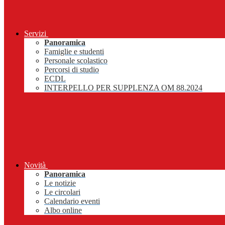
Servizi
Panoramica
Famiglie e studenti
Personale scolastico
Percorsi di studio
ECDL
INTERPELLO PER SUPPLENZA OM 88.2024
Novità
Panoramica
Le notizie
Le circolari
Calendario eventi
Albo online