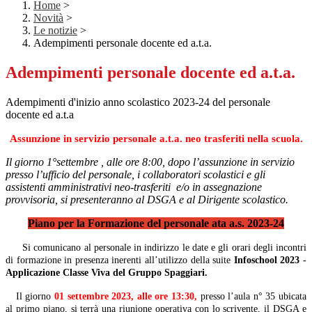
Home
>
Novità
>
Le notizie
>
Adempimenti personale docente ed a.t.a.
Adempimenti personale docente ed a.t.a.
Adempimenti d'inizio anno scolastico 2023-24 del personale
docente ed a.t.a
Assunzione in servizio personale a.t.a. neo trasferiti nella scuola.
Il giorno 1°settembre , alle ore 8:00, d
opo l’assunzione in servizio
presso l’ufficio del personale, i collaboratori scolastici e gli
assistenti amministrativi neo-trasferiti e/o in assegnazione
provvisoria, si presenteranno al DSGA e al Dirigente scolastico.
Piano per la Formazione del personale ata a.s. 2023-24
Si comunicano al personale in indirizzo le date e gli orari degli incontri
di formazione in presenza inerenti all’utilizzo della suite
Infoschool 2023
-
Applicazione Classe Viva del Gruppo Spaggiari.
Il giorno
01 settembre 2023, alle ore 13:30,
presso l’aula n° 35 ubicata
al primo piano, si terrà una riunione operativa con lo scrivente, il DSGA e