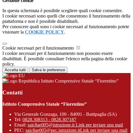
Gestione cookie
In questa schermata è possibile scegliere quali cookie consentire.
I cookie necessari sono quelli che consentono il funzionamento della
piattaforma e non è possibile disabilitarli.
Per conoscere quali sono i cookie necessari al funzionamento potete
visionare la
COOKIE POLICY
.
Cookie necessari per il funzionamento
I cookie necessari per il funzionamento non possono essere
disabilitati. È possibile consultare l'elenco nella pagina della cookie
policy.
Accetta tutti
Salva le preferenze
Istituto Comprensivo Statale “Fiorentino”
Contatti
Istituto Comprensivo Statale “Fiorentino”
Via Generale Gonzaga, 100 - 84091 - Battipaglia (SA)
Tel:
0828.308313 - 0828.307187
Email:
saic8ae005@istruzione.it
Link per inviare una mail
PEC:
saic8ae005@pec.istruzione.it
Link per inviare una mail