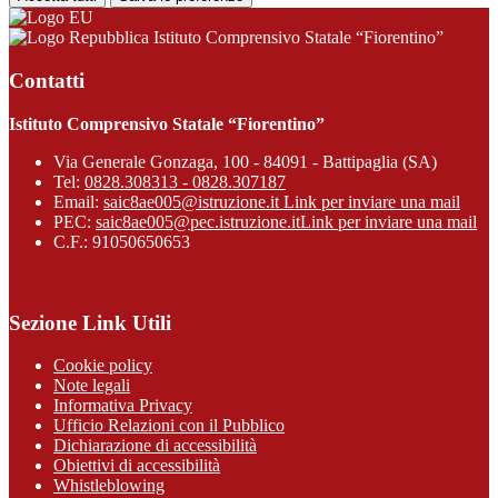
Istituto Comprensivo Statale “Fiorentino”
Contatti
Istituto Comprensivo Statale “Fiorentino”
Via Generale Gonzaga, 100 - 84091 - Battipaglia (SA)
Tel:
0828.308313 - 0828.307187
Email:
saic8ae005@istruzione.it
Link per inviare una mail
PEC:
saic8ae005@pec.istruzione.it
Link per inviare una mail
C.F.: 91050650653
Sezione Link Utili
Cookie policy
Note legali
Informativa Privacy
Ufficio Relazioni con il Pubblico
Dichiarazione di accessibilità
Obiettivi di accessibilità
Whistleblowing