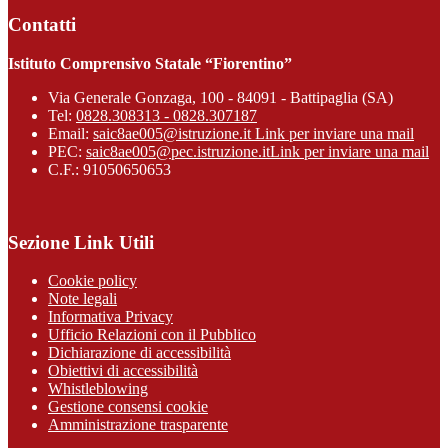
Contatti
Istituto Comprensivo Statale “Fiorentino”
Via Generale Gonzaga, 100 - 84091 - Battipaglia (SA)
Tel:
0828.308313 - 0828.307187
Email:
saic8ae005@istruzione.it
Link per inviare una mail
PEC:
saic8ae005@pec.istruzione.it
Link per inviare una mail
C.F.: 91050650653
Sezione Link Utili
Cookie policy
Note legali
Informativa Privacy
Ufficio Relazioni con il Pubblico
Dichiarazione di accessibilità
Obiettivi di accessibilità
Whistleblowing
Gestione consensi cookie
Amministrazione trasparente