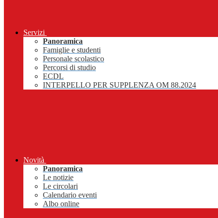
Servizi
Panoramica
Famiglie e studenti
Personale scolastico
Percorsi di studio
ECDL
INTERPELLO PER SUPPLENZA OM 88.2024
Novità
Panoramica
Le notizie
Le circolari
Calendario eventi
Albo online