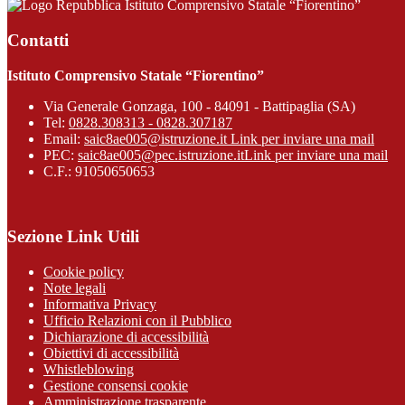
Istituto Comprensivo Statale “Fiorentino”
Contatti
Istituto Comprensivo Statale “Fiorentino”
Via Generale Gonzaga, 100 - 84091 - Battipaglia (SA)
Tel:
0828.308313 - 0828.307187
Email:
saic8ae005@istruzione.it
Link per inviare una mail
PEC:
saic8ae005@pec.istruzione.it
Link per inviare una mail
C.F.: 91050650653
Sezione Link Utili
Cookie policy
Note legali
Informativa Privacy
Ufficio Relazioni con il Pubblico
Dichiarazione di accessibilità
Obiettivi di accessibilità
Whistleblowing
Gestione consensi cookie
Amministrazione trasparente